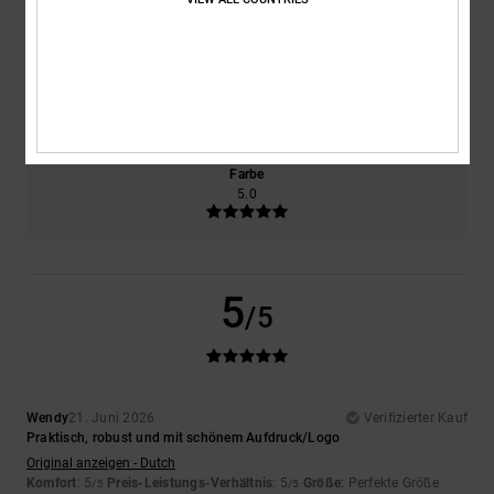
5.0
5.0
Größe
Material
5.0
Zu klein
Zu groß
Farbe
5.0
5
/5
Wendy
21. Juni 2026
Verifizierter Kauf
Praktisch, robust und mit schönem Aufdruck/Logo
Original anzeigen - Dutch
Komfort
: 5
Preis-Leistungs-Verhältnis
: 5
Größe
: Perfekte Größe
/5
/5