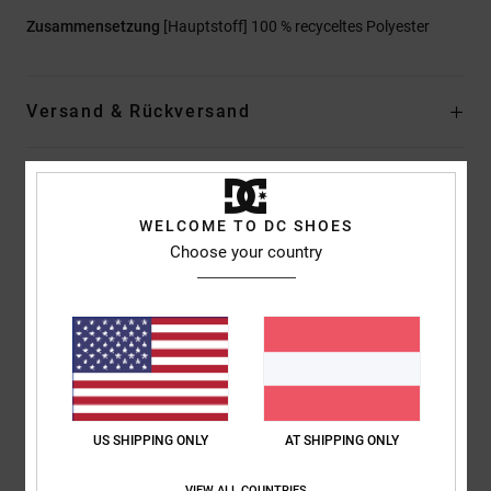
Zusammensetzung
[Hauptstoff] 100 % recyceltes Polyester
Versand & Rückversand
Kundenbewertungen
WELCOME TO DC SHOES
Choose your country
Durchschnittliche Bewertung
5.0
/5
basierend auf
1 verifizierten Bewertungen
seit Juni 2026
100% unserer Kunden empfehlen dieses Produkt
US SHIPPING ONLY
AT SHIPPING ONLY
Komfort
Preis-Leistungs-Verhältnis
VIEW ALL COUNTRIES