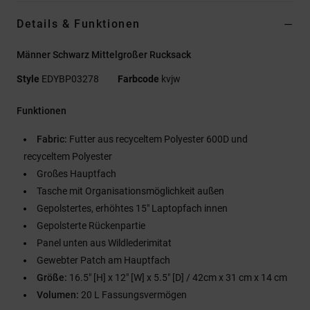
Details & Funktionen
Männer Schwarz Mittelgroßer Rucksack
Style
EDYBP03278
Farbcode
kvjw
Funktionen
Fabric:
Futter aus recyceltem Polyester 600D und
recyceltem Polyester
Großes Hauptfach
Tasche mit Organisationsmöglichkeit außen
Gepolstertes, erhöhtes 15" Laptopfach innen
Gepolsterte Rückenpartie
Panel unten aus Wildlederimitat
Gewebter Patch am Hauptfach
Größe:
16.5" [H] x 12" [W] x 5.5" [D] / 42cm x 31 cm x 14 cm
Volumen:
20 L Fassungsvermögen