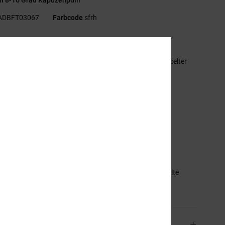
ADBFT03067
Farbcode
sfrh
ionen
aterial:
Leichter gebürsteter Stoff aus Baumwolle, recycelter
wolle und recyceltem Polyester
tandard Schnitt
ängurutasche
ischgrätenband am Nacken
tickerei auf der Brust
leiner DC-Logo-Print unten links am Ärmel
E/SOLVE Details
mmensetzung
[Hauptstoff] 50% Baumwolle, 25% Recycelte
lle, 25% recyceltem Polyester
and & Rückversand