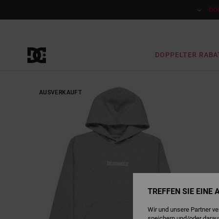
Direkt
zur
DO
Produktinformation
springen
DOPPELTER RABA
AUSVERKAUFT
TREFFEN SIE EINE
Wir und unsere Partner v
speichern und/oder darau