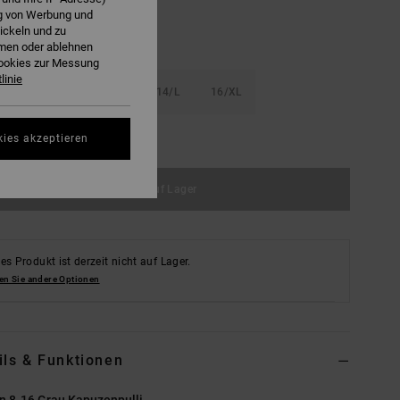
ng von Werbung und
ickeln und zu
hmen oder ablehnen
Cookies zur Messung
linie
S
10/S
12/M
14/L
16/XL
ößentabelle ansehen
kies akzeptieren
Nicht auf Lager
es Produkt ist derzeit nicht auf Lager.
en Sie andere Optionen
ils & Funktionen
n 8-16 Grau Kapuzenpulli