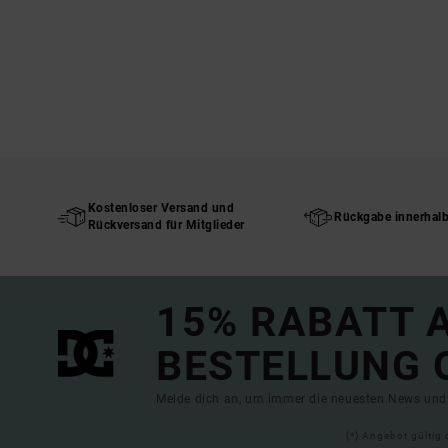
Kostenloser Versand und
Rückgabe innerhal
Rückversand für Mitglieder
15% RABATT A
BESTELLUNG 
Melde dich an, um immer die neuesten News und 
(*) Angebot gültig 