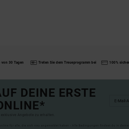
b von 30 Tagen
Treten Sie dem Treueprogramm bei
100% siche
UF DEINE ERSTE
ONLINE*
exklusive Angebote zu erhalten.
online für alle, die sich neu angemeldet haben - Alle Bedingungen findest du in dei