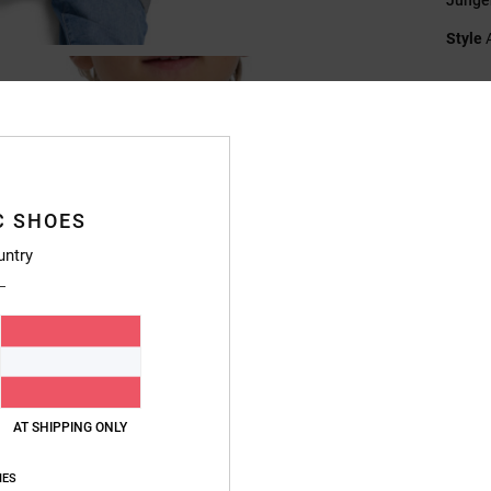
Style
Funkt
M
Baum
S
K
C SHOES
F
untry
S
K
R
Zusa
Baumwo
AT SHIPPING ONLY
IES
Vers