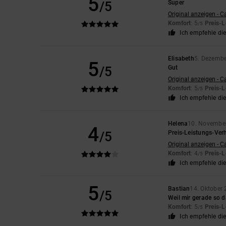
5
/5
Super
Original anzeigen - C
Komfort
: 5
Preis-L
/5
Ich empfehle di
Elisabeth
5. Dezemb
5
/5
Gut
Original anzeigen - C
Komfort
: 5
Preis-L
/5
Ich empfehle di
Helena
10. Novembe
4
/5
Preis-Leistungs-Verh
Original anzeigen - C
Komfort
: 4
Preis-L
/5
Ich empfehle di
5
Bastian
14. Oktober
/5
Weil mir gerade so d
Komfort
: 5
Preis-L
/5
Ich empfehle di