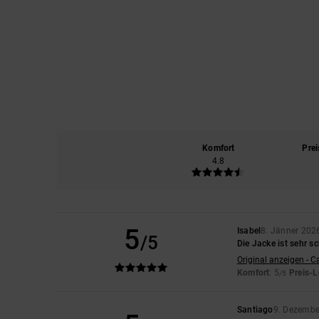
Komfort
Prei
4.8
5
Isabel
8. Jänner 202
/5
Die Jacke ist sehr s
Original anzeigen - C
Komfort
: 5
Preis-L
/5
Santiago
9. Dezembe