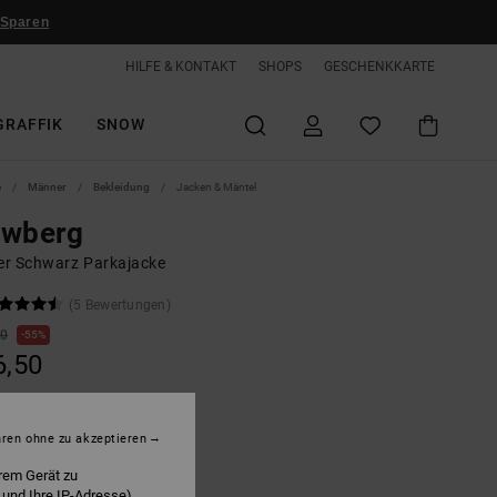
 Sparen
HILFE & KONTAKT
SHOPS
GESCHENKKARTE
GRAFFIK
SNOW
e
Männer
Bekleidung
Jacken & Mäntel
ewberg
r Schwarz Parkajacke
(5 Bewertungen)
00
55%
6,50
LTER RABATT EXTRA 25 %
hren ohne zu akzeptieren
rem Gerät zu
lack
 und Ihre IP-Adresse)