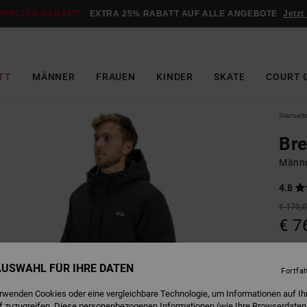
PPELTER RABATT*:
EXTRA 25% RABATT AUF ALLE ANGEBOTE
Jetzt
TT
MÄNNER
FRAUEN
KINDER
SKATE
COURT 
Startseit
Br
Männe
4.8
€ 170,
€ 7
SALE
DOPPE
 AUSWAHL FÜR IHRE DATEN
Fortfa
erwenden Cookies oder eine vergleichbare Technologie, um Informationen auf Ih
B
Farbe
f zuzugreifen. Diese personenbezogenen Informationen (wie Ihre Browserdaten