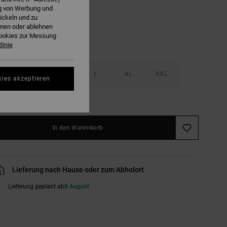
ng von Werbung und
ickeln und zu
hmen oder ablehnen
Cookies zur Messung
linie
S
M
L
XL
XXL
kies akzeptieren
ößentabelle ansehen
In den Warenkorb
Lieferung nach Hause oder zum Abholort
Lieferung geplant ab
8 August