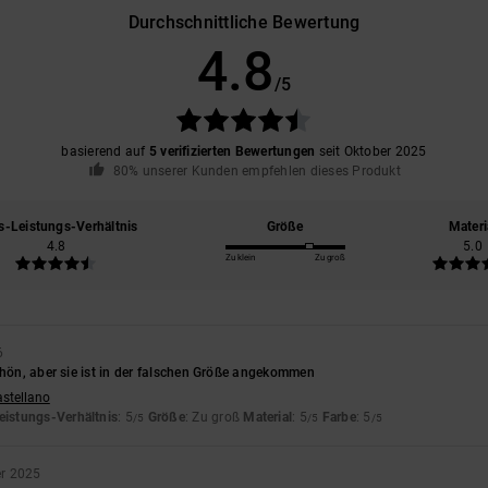
Durchschnittliche Bewertung
4.8
/5
basierend auf
5 verifizierten Bewertungen
seit Oktober 2025
80% unserer Kunden empfehlen dieses Produkt
s-Leistungs-Verhältnis
Größe
Materi
4.8
5.0
Zu klein
Zu groß
6
chön, aber sie ist in der falschen Größe angekommen
astellano
eistungs-Verhältnis
: 5
Größe
: Zu groß
Material
: 5
Farbe
: 5
/5
/5
/5
r 2025