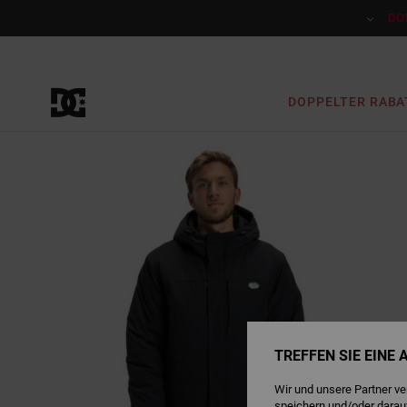
Direkt
zur
DO
Produktinformation
springen
DOPPELTER RABA
TREFFEN SIE EINE
Wir und unsere Partner v
speichern und/oder darau