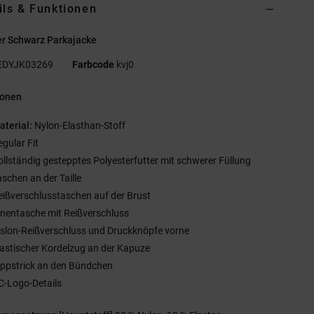
ils & Funktionen
r Schwarz Parkajacke
EDYJK03269
Farbcode
kvj0
ionen
aterial:
Nylon-Elasthan-Stoff
egular Fit
ollständig gestepptes Polyesterfutter mit schwerer Füllung
aschen an der Taille
eißverschlusstaschen auf der Brust
nnentasche mit Reißverschluss
islon-Reißverschluss und Druckknöpfe vorne
lastischer Kordelzug an der Kapuze
ippstrick an den Bündchen
C-Logo-Details