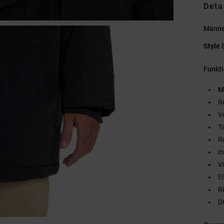
Deta
Männe
Style
Funkt
M
R
V
T
R
I
V
E
R
D