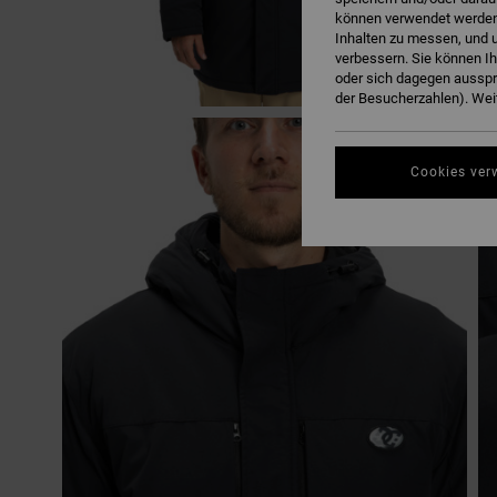
können verwendet werden,
Inhalten zu messen, und u
verbessern. Sie können I
oder sich dagegen ausspr
der Besucherzahlen). Weit
Cookies ver