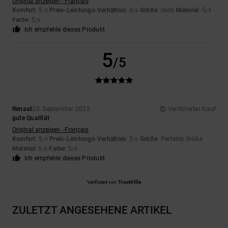
Original anzeigen - Français
Komfort
: 5
Preis-Leistungs-Verhältnis
: 4
Größe
: Groß
Material
: 5
/5
/5
/5
Farbe
: 5
/5
Ich empfehle dieses Produkt
5
/5
Renaat
25. September 2025
Verifizierter Kauf
gute Qualität
Original anzeigen - Français
Komfort
: 5
Preis-Leistungs-Verhältnis
: 5
Größe
: Perfekte Größe
/5
/5
Material
: 5
Farbe
: 5
/5
/5
Ich empfehle dieses Produkt
Verifiziert von
TrustVille
ZULETZT ANGESEHENE ARTIKEL