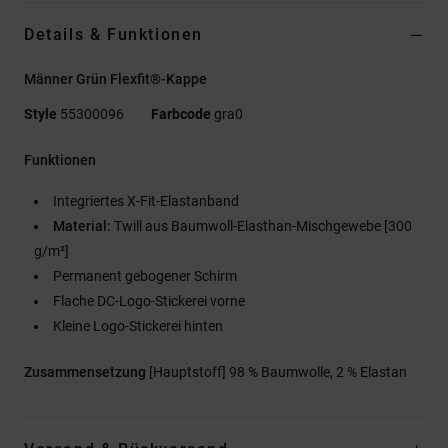
Details & Funktionen
Männer Grün Flexfit®-Kappe
Style
55300096
Farbcode
gra0
Funktionen
Integriertes X-Fit-Elastanband
Material:
Twill aus Baumwoll-Elasthan-Mischgewebe [300
g/m²]
Permanent gebogener Schirm
Flache DC-Logo-Stickerei vorne
Kleine Logo-Stickerei hinten
Zusammensetzung
[Hauptstoff] 98 % Baumwolle, 2 % Elastan