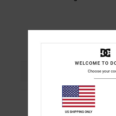
WELCOME TO D
Komfort
Prei
Choose your co
4.8
Encarnacion
6. Juli
4
/5
Schöner und beque
Original anzeigen - F
Komfort
: 4
Preis-L
US SHIPPING ONLY
/5