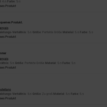
l
: 4
Farbe
: 5
/5
/5
eses Produkt
6
equemes Produkt.
rançais
eistungs-Verhältnis
: 5
Größe
: Perfekte Größe
Material
: 5
Farbe
: 5
/5
/5
/5
eses Produkt
ammer
rançais
hältnis
: 5
Größe
: Perfekte Größe
Material
: 5
Farbe
: 5
/5
/5
/5
eses Produkt
astellano
eistungs-Verhältnis
: 5
Größe
: Zu groß
Material
: 5
Farbe
: 5
/5
/5
/5
eses Produkt