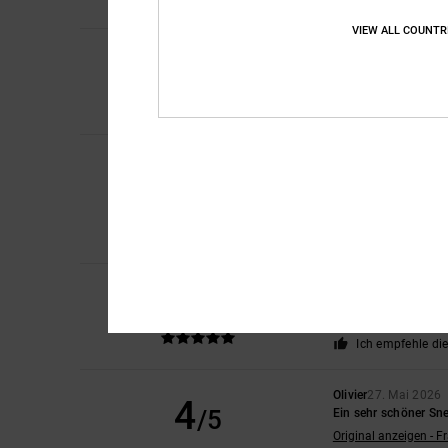
Ich empfehle di
VIEW ALL COUNTR
5
Ramon
1. Juli 2026
/5
Sehr schöner sneake
Komfort
: 5
Preis-L
/5
Ich empfehle di
Robert
18. Juni 2026
5
/5
Ein toller Schuh, der
Original anzeigen - D
Komfort
: 5
Preis-L
/5
Ich empfehle di
5
Danny
31. Mai 2026
/5
Top
Komfort
: 5
Preis-L
/5
Ich empfehle di
Olivier
27. Mai 2026
4
/5
Ein sehr schöner Sn
Original anzeigen - F