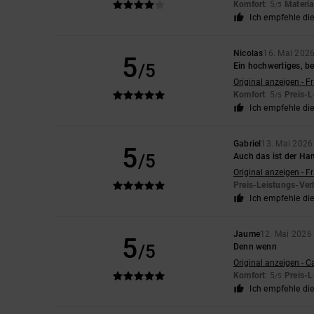
Komfort
: 5
Materia
/5
Ich empfehle di
Nicolas
16. Mai 202
5
/5
Ein hochwertiges, b
Original anzeigen - F
Komfort
: 5
Preis-L
/5
Ich empfehle di
Gabriel
13. Mai 2026
5
/5
Auch das ist der H
Original anzeigen - F
Preis-Leistungs-Ver
Ich empfehle di
Jaume
12. Mai 2026
5
/5
Denn wenn
Original anzeigen - C
Komfort
: 5
Preis-L
/5
Ich empfehle di