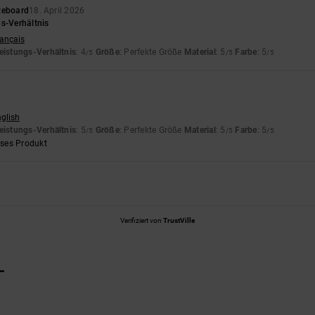
teboard
18. April 2026
gs-Verhältnis
rançais
eistungs-Verhältnis
: 4
Größe
: Perfekte Größe
Material
: 5
Farbe
: 5
/5
/5
/5
nglish
eistungs-Verhältnis
: 5
Größe
: Perfekte Größe
Material
: 5
Farbe
: 5
/5
/5
/5
eses Produkt
Verifiziert von
TrustVille
L