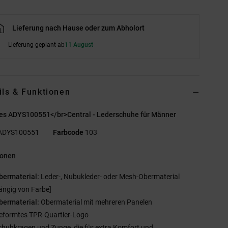
Lieferung nach Hause oder zum Abholort
Lieferung geplant ab
11 August
ils & Funktionen
es ADYS100551</br>Central - Lederschuhe für Männer
ADYS100551
Farbcode
103
ionen
bermaterial:
Leder-, Nubukleder- oder Mesh-Obermaterial
ängig von Farbe]
bermaterial:
Obermaterial mit mehreren Panelen
eformtes TPR-Quartier-Logo
chuhkragen und Zunge, die für extra Komfort und