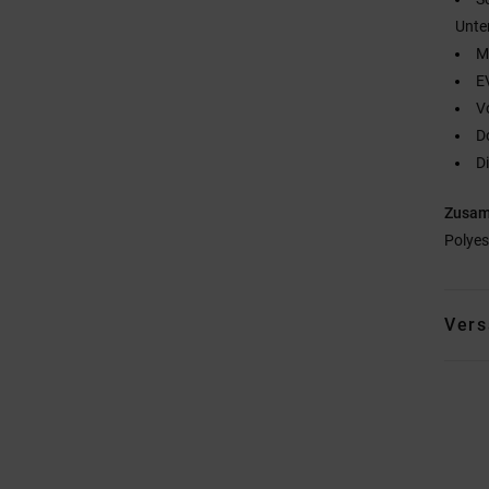
Unte
M
E
V
D
D
Zusa
Polyes
Vers