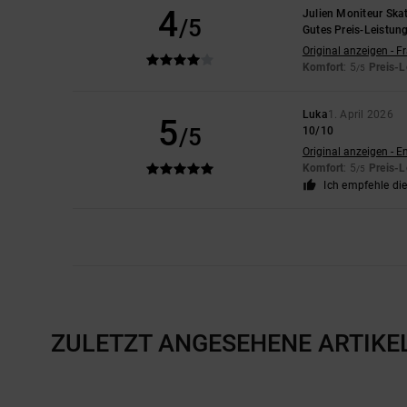
4
Julien Moniteur Ska
/5
Gutes Preis-Leistun
Original anzeigen - F
Komfort
: 5
Preis-L
/5
Luka
1. April 2026
5
/5
10/10
Original anzeigen - E
Komfort
: 5
Preis-L
/5
Ich empfehle di
ZULETZT ANGESEHENE ARTIKE