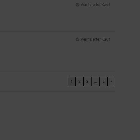
Verifizierter Kauf
Verifizierter Kauf
1
2
3
...
5
>