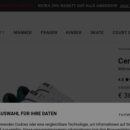
PPELTER RABATT*:
EXTRA 25% RABATT AUF ALLE ANGEBOTE
Jetzt
TT
MÄNNER
FRAUEN
KINDER
SKATE
COURT 
Startseit
Cen
Männe
4.8
€ 80,0
€ 3
SALE
DOPPE
 AUSWAHL FÜR IHRE DATEN
Fortfa
erwenden Cookies oder eine vergleichbare Technologie, um Informationen auf Ih
W
Farbe
f zuzugreifen. Diese personenbezogenen Informationen (wie Ihre Browserdaten