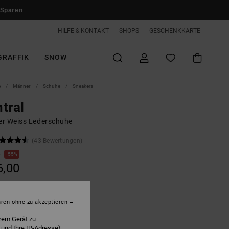
 Sparen
HILFE & KONTAKT
SHOPS
GESCHENKKARTE
GRAFFIK
SNOW
e
Männer
Schuhe
Sneakers
tral
r Weiss Lederschuhe
(43 Bewertungen)
0
55%
6,00
LTER RABATT EXTRA 25 %
hren ohne zu akzeptieren
rem Gerät zu
hite/green
 und Ihre IP-Adresse)