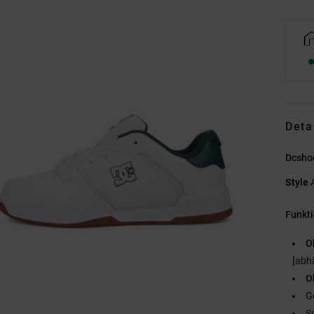
Deta
Dcsho
Style
Funkt
O
[abh
O
G
S