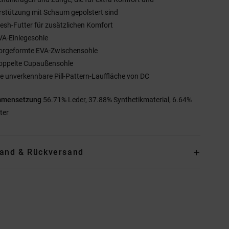
rstützung mit Schaum gepolstert sind
esh-Futter für zusätzlichen Komfort
VA-Einlegesohle
orgeformte EVA-Zwischensohle
oppelte Cupaußensohle
ie unverkennbare Pill-Pattern-Lauffläche von DC
mmensetzung
56.71% Leder, 37.88% Synthetikmaterial, 6.64%
ter
and & Rückversand