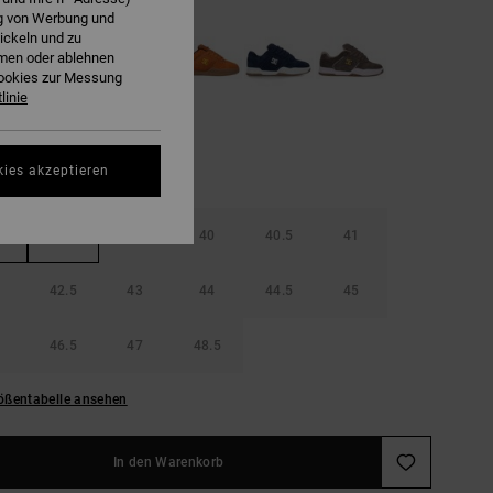
ng von Werbung und
ickeln und zu
hmen oder ablehnen
Cookies zur Messung
linie
kies akzeptieren
38.5
39
40
40.5
41
42.5
43
44
44.5
45
46.5
47
48.5
ößentabelle ansehen
In den Warenkorb