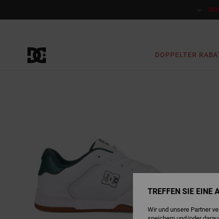
Direkt
zur
DO
Produktinformation
springen
DOPPELTER RABA
TREFFEN SIE EINE
Wir und unsere Partner v
speichern und/oder darau