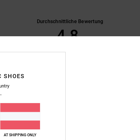
Durchschnittliche Bewertung
4.8
/5
basierend auf
43 verifizierten Bewertungen
seit September 2025
86% unserer Kunden empfehlen dieses Produkt
C SHOES
s-Leistungs-Verhältnis
Größe
Materi
untry
4.8
4.8
Zu klein
Zu groß
 2026
mer Schuh
rançais
eistungs-Verhältnis
: 4
Größe
: Perfekte Größe
Material
: 4
Farbe
: 4
AT SHIPPING ONLY
/5
/5
/5