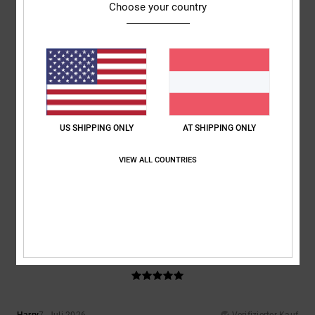
Komfort
: 5
Preis-Leistungs-Verhältnis
: 5
Größe
: Perfekte Größe
/5
/5
Choose your country
Material
: 5
Farbe
: 5
/5
/5
Ich empfehle dieses Produkt
5
/5
US SHIPPING ONLY
AT SHIPPING ONLY
Matteo
9. Juli 2026
Verifizierter Kauf
Perfekte Schuhe für Skateboarder
VIEW ALL COUNTRIES
Original anzeigen - Italiano
Komfort
: 5
Preis-Leistungs-Verhältnis
: 5
Größe
: Perfekte Größe
/5
/5
Material
: 5
Farbe
: 5
/5
/5
Ich empfehle dieses Produkt
5
/5