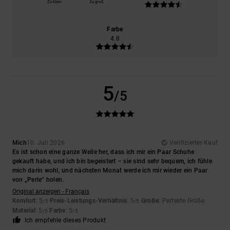
Zu klein
Zu groß
Farbe
4.8
5
/5
Mich
10. Juli 2026
Verifizierter Kauf
Es ist schon eine ganze Weile her, dass ich mir ein Paar Schuhe
gekauft habe, und ich bin begeistert – sie sind sehr bequem, ich fühle
mich darin wohl, und nächsten Monat werde ich mir wieder ein Paar
von „Perle“ holen.
Original anzeigen - Français
Komfort
: 5
Preis-Leistungs-Verhältnis
: 5
Größe
: Perfekte Größe
/5
/5
Material
: 5
Farbe
: 5
/5
/5
Ich empfehle dieses Produkt