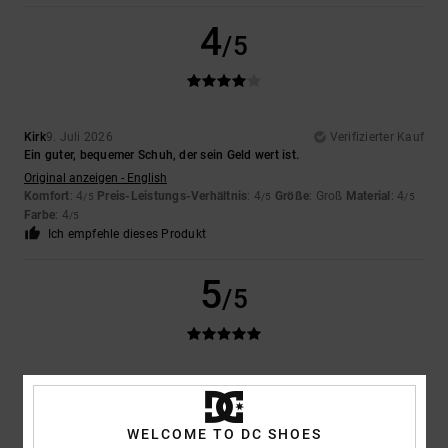
4
/5
Kirk
9. Juli 2026
Verifizierter Kauf
Ein guter, bequemer Schuh, der sein Geld wert ist.
Original anzeigen - English
Komfort
: 4
Preis-Leistungs-Verhältnis
: 4
Größe
: Groß
Material
: 4
/5
/5
/5
Farbe
: 4
/5
Ich empfehle dieses Produkt
5
/5
Louise
9. Juli 2026
Verifizierter Kauf
Das war genau das, was mein Sohn sich gewünscht hatte.
Original anzeigen - English
WELCOME TO DC SHOES