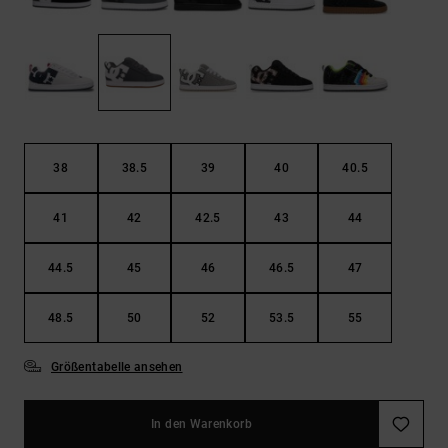
Kontaktformular.
FAQ
ansehen
38
38.5
39
40
40.5
41
42
42.5
43
44
44.5
45
46
46.5
47
48.5
50
52
53.5
55
Größentabelle ansehen
In den Warenkorb