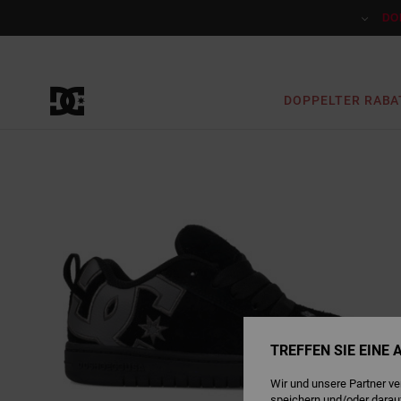
Direkt
zur
DO
Produktinformation
springen
DOPPELTER RABA
TREFFEN SIE EINE
Wir und unsere Partner v
speichern und/oder darau