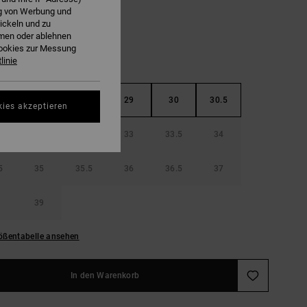
ng von Werbung und
ickeln und zu
hmen oder ablehnen
Cookies zur Messung
linie
5
28
28.5
29
30
30.5
kies akzeptieren
32
32.5
33
33.5
34
5
35
35.5
36
36.5
37
39
ößentabelle ansehen
In den Warenkorb