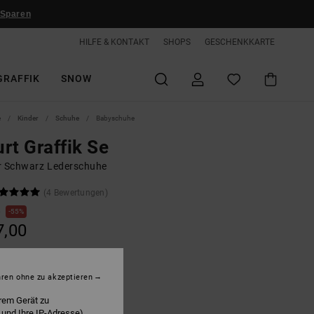
 Sparen
HILFE & KONTAKT
SHOPS
GESCHENKKARTE
GRAFFIK
SNOW
e
Kinder
Schuhe
Babyschuhe
rt Graffik Se
r Schwarz Lederschuhe
(4 Bewertungen)
0
55%
7,00
LTER RABATT EXTRA 25 %
hren ohne zu akzeptieren
rem Gerät zu
lack/black/grey
 und Ihre IP-Adresse)