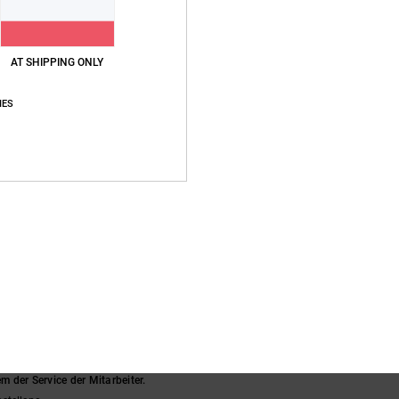
AT SHIPPING ONLY
Durchschnittliche Bewertung
IES
5.0
/5
basierend auf
4 verifizierten Bewertungen
seit Oktober 2025
75% unserer Kunden empfehlen dieses Produkt
s-Leistungs-Verhältnis
Größe
Materi
5.0
5.0
Zu klein
Zu groß
ié
19. November 2025
lem der Service der Mitarbeiter.