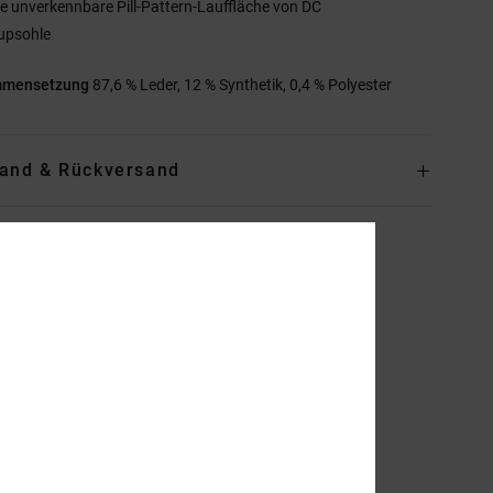
ie unverkennbare Pill-Pattern-Lauffläche von DC
upsohle
mmensetzung
87,6 % Leder, 12 % Synthetik, 0,4 % Polyester
and & Rückversand