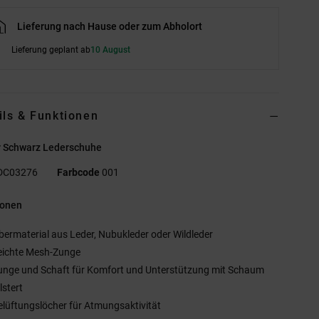
Lieferung nach Hause oder zum Abholort
Lieferung geplant ab
10 August
ils & Funktionen
r Schwarz Lederschuhe
DC03276
Farbcode
001
ionen
bermaterial aus Leder, Nubukleder oder Wildleder
eichte Mesh-Zunge
unge und Schaft für Komfort und Unterstützung mit Schaum
lstert
elüftungslöcher für Atmungsaktivität