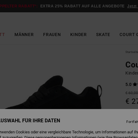
PPELTER RABATT*:
EXTRA 25% RABATT AUF ALLE ANGEBOTE
Jetzt
TT
MÄNNER
FRAUEN
KINDER
SKATE
COURT 
Startseit
Cou
Kinde
5.0
€ 60,0
€ 2
SALE
DOPPE
 AUSWAHL FÜR IHRE DATEN
Fortfa
erwenden Cookies oder eine vergleichbare Technologie, um Informationen auf Ih
B
Farbe
f zuzugreifen. Diese personenbezogenen Informationen (wie Ihre Browserdaten