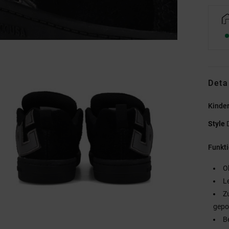
Deta
Kinde
Style
Funkt
O
L
Z
gepo
B