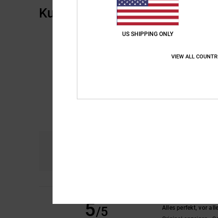
Kundenbewertungen
US SHIPPING ONLY
VIEW ALL COUNTR
Komfort
Prei
4.7
Client anonyme vérif
5
/5
Alles perfekt, vor al