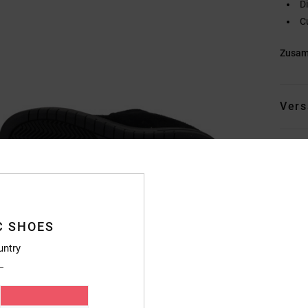
D
C
Zusa
Vers
C SHOES
untry