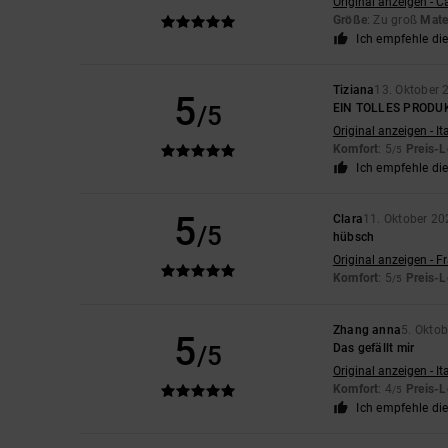
Original anzeigen - C
Größe
: Zu groß
Mate
Ich empfehle di
Tiziana
13. Oktober 
5
/5
EIN TOLLES PRODU
Original anzeigen - It
Komfort
: 5
Preis-L
/5
Ich empfehle di
5
Clara
11. Oktober 20
/5
hübsch
Original anzeigen - F
Komfort
: 5
Preis-L
/5
Zhang anna
5. Okto
5
/5
Das gefällt mir
Original anzeigen - It
Komfort
: 4
Preis-L
/5
Ich empfehle di