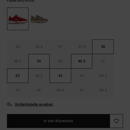
Kontaktformular.
Red/white
Farbe
FAQ
ansehen
36
36.5
37
37.5
38
38.5
39
40
40.5
41
42
42.5
43
44
44.5
45
46
46.5
47
48.5
Größentabelle ansehen
In den Warenkorb