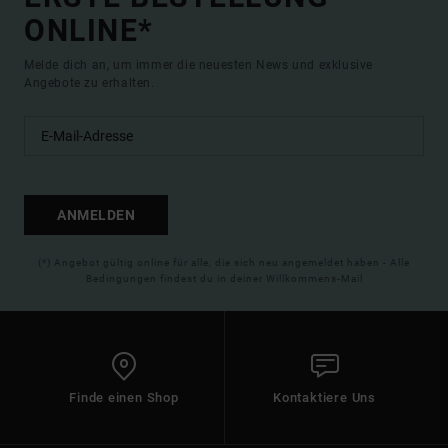
ONLINE*
Melde dich an, um immer die neuesten News und exklusive
Angebote zu erhalten.
ANMELDEN
(*) Angebot gültig online für alle, die sich neu angemeldet haben - Alle
Bedingungen findest du in deiner Willkommens-Mail
Finde einen Shop
Kontaktiere Uns