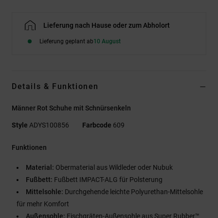
Lieferung nach Hause oder zum Abholort
Lieferung geplant ab
10 August
Details & Funktionen
Männer Rot Schuhe mit Schnürsenkeln
Style
ADYS100856
Farbcode
609
Funktionen
Material:
Obermaterial aus Wildleder oder Nubuk
Fußbett:
Fußbett IMPACT-ALG für Polsterung
Mittelsohle:
Durchgehende leichte Polyurethan-Mittelsohle
für mehr Komfort
Außensohle:
Fischgräten-Außensohle aus Super Rubber™