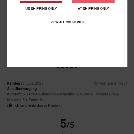
US SHIPPING ONLY
AT SHIPPING ONLY
Alex
25. Juni 2026
Verifizierter Kauf
Tolle farbe! Super Passform. Total angenehm zu tragen.
VIEW ALL COUNTRIES
Komfort
: 5
Preis-Leistungs-Verhältnis
: 5
Größe
: Perfekte Größe
/5
/5
Material
: 5
Farbe
: 5
/5
/5
Ich empfehle dieses Produkt
5
/5
Karsten
16. Juni 2026
Verifizierter Kauf
Aus Überzeugung
Komfort
: 5
Preis-Leistungs-Verhältnis
: 5
Größe
: Perfekte Größe
/5
/5
Material
: 5
Farbe
: 5
/5
/5
Ich empfehle dieses Produkt
5
/5