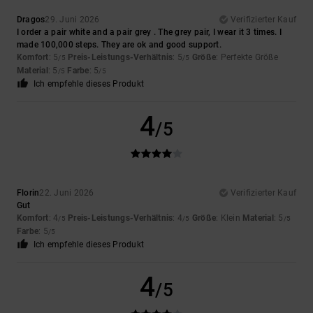
Dragos
29. Juni 2026
Verifizierter Kauf
I order a pair white and a pair grey . The grey pair, I wear it 3 times. I
made 100,000 steps. They are ok and good support.
Komfort
: 5
Preis-Leistungs-Verhältnis
: 5
Größe
: Perfekte Größe
/5
/5
Material
: 5
Farbe
: 5
/5
/5
Ich empfehle dieses Produkt
4
/5
Florin
22. Juni 2026
Verifizierter Kauf
Gut
Komfort
: 4
Preis-Leistungs-Verhältnis
: 4
Größe
: Klein
Material
: 5
/5
/5
/5
Farbe
: 5
/5
Ich empfehle dieses Produkt
4
/5