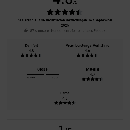
/5
basierend auf
46 verifizierten Bewertungen
seit September
2025
87% unserer Kunden empfehlen dieses Produkt
Komfort
Preis-Leistungs-Verhältnis
4.8
4.6
Größe
Material
4.7
Zu klein
Zu groß
Farbe
4.8
1