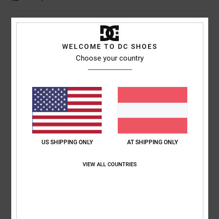
5
/5
WELCOME TO DC SHOES
Choose your country
Frank
2. Juli 2026
Verifizierter Kauf
Nach oben
Original anzeigen - English
Komfort
: 5
Preis-Leistungs-Verhältnis
: 5
Größe
: Perfekte Größe
/5
/5
Material
: 5
Farbe
: 5
/5
/5
Ich empfehle dieses Produkt
US SHIPPING ONLY
AT SHIPPING ONLY
5
/5
VIEW ALL COUNTRIES
Julian
30. Juni 2026
Verifizierter Kauf
Stilvoll, modisch, strapazierfähig und schon beim ersten Tragen sooo
bequem – ideal für Menschen mit breiteren Füßen.