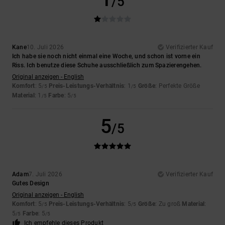
/5
Kane
10. Juli 2026
Verifizierter Kauf
Ich habe sie noch nicht einmal eine Woche, und schon ist vorne ein
Riss. Ich benutze diese Schuhe ausschließlich zum Spazierengehen.
Original anzeigen - English
Komfort
: 5
Preis-Leistungs-Verhältnis
: 1
Größe
: Perfekte Größe
/5
/5
Material
: 1
Farbe
: 5
/5
/5
5
/5
Adam
7. Juli 2026
Verifizierter Kauf
Gutes Design
Original anzeigen - English
Komfort
: 5
Preis-Leistungs-Verhältnis
: 5
Größe
: Zu groß
Material
:
/5
/5
5
Farbe
: 5
/5
/5
Ich empfehle dieses Produkt