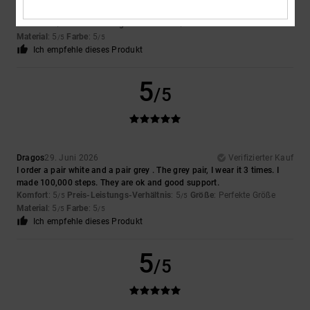
Original anzeigen - English
Komfort
: 5
Preis-Leistungs-Verhältnis
: 5
Größe
: Perfekte Größe
/5
/5
Material
: 5
Farbe
: 5
/5
/5
Ich empfehle dieses Produkt
5
/5
Dragos
29. Juni 2026
Verifizierter Kauf
I order a pair white and a pair grey . The grey pair, I wear it 3 times. I
made 100,000 steps. They are ok and good support.
Komfort
: 5
Preis-Leistungs-Verhältnis
: 5
Größe
: Perfekte Größe
/5
/5
Material
: 5
Farbe
: 5
/5
/5
Ich empfehle dieses Produkt
5
/5