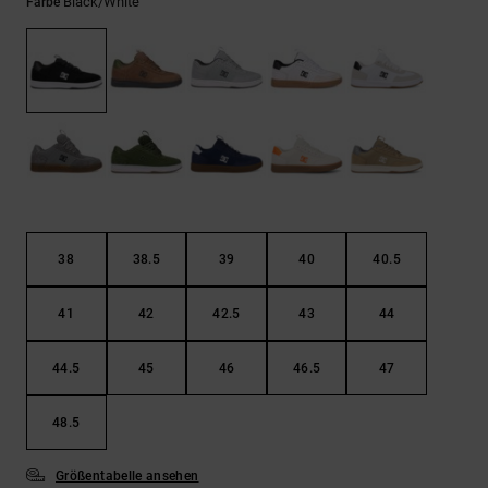
Kontaktformular.
Black/white
Farbe
FAQ
ansehen
38
38.5
39
40
40.5
41
42
42.5
43
44
44.5
45
46
46.5
47
48.5
Größentabelle ansehen