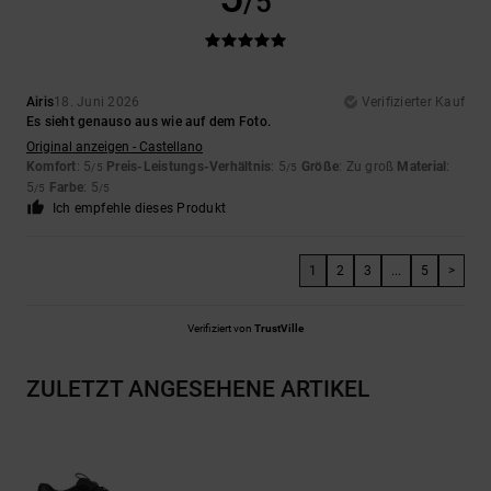
/5
Airis
18. Juni 2026
Verifizierter Kauf
Es sieht genauso aus wie auf dem Foto.
Original anzeigen - Castellano
Komfort
: 5
Preis-Leistungs-Verhältnis
: 5
Größe
: Zu groß
Material
:
/5
/5
5
Farbe
: 5
/5
/5
Ich empfehle dieses Produkt
1
2
3
...
5
>
Verifiziert von
TrustVille
ZULETZT ANGESEHENE ARTIKEL