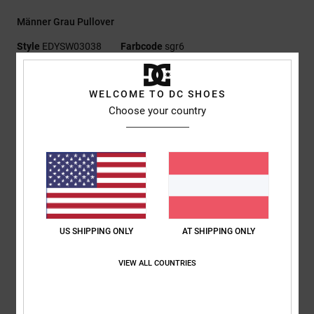
Männer Grau Pullover
Style
EDYSW03038
Farbcode
sgr6
Funktionen
WELCOME TO DC SHOES
Material:
60 % Baumwolle, 40 % Acryl, Strickgarn, Stärke 12
Choose your country
Fit:
Relaxed Fit
Stickerei auf der linken Brust
DC Logo-Details
Zusammensetzung
[Hauptstoff] 100 % Acryl
US SHIPPING ONLY
AT SHIPPING ONLY
Versand & Rückversand
VIEW ALL COUNTRIES
ZULETZT ANGESEHENE ARTIKEL