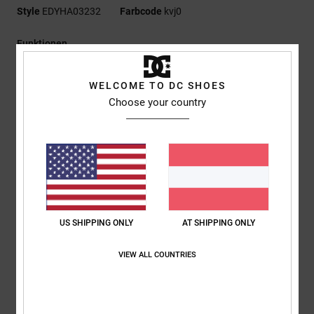
Style
EDYHA03232
Farbcode
kvj0
Funktionen
Material:
100 % Baumwolle [290 g/m²]
WELCOME TO DC SHOES
Passform:
Strukturierte 6-Panel-Konstruktion
Choose your country
Gerader Schirm
DCSHOES Plastisol-Logo mit seitlicher Nieten-Verzierung
DC Logo-Details
Zusammensetzung
[Hauptstoff] 100 % Baumwolle
US SHIPPING ONLY
AT SHIPPING ONLY
Versand & Rückversand
VIEW ALL COUNTRIES
ZULETZT ANGESEHENE ARTIKEL