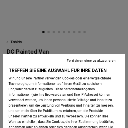
SNOW
Sweatshirts
Alle ansehen
Handschuhe
Datenschutz
Roammax
Alle ansehen
Shorts
HILFE &
Hemden & Polo
Zubehör
KONTAKT
Größenführer
Onyx
Boardshorts
Jeans, Hosen 
Alle ansehen
T-shirts
SHOPS
Shorts
Starten Sie eine
AT-2
Alle ansehen
DC Painted Van
Unterhaltung, um
Männer Weiss T-Shirt
die schnellste
Fortfahren ohne zu akzeptieren
GESCHENKKARTE
Mützen & Caps
Antwort auf Ihre
Liquid Fuego
TREFFEN SIE EINE AUSWAHL FÜR IHRE DATEN
Frage zu erhalten.
ECO-BONUS
€ 35,00
WUNSCHLISTE
Taschen &
Wir und unsere Partner verwenden Cookies oder eine vergleichbare
Unterhaltung starten
Technologie, um Informationen auf Ihrem Gerät zu speichern
Rucksäcke
und/oder darauf zuzugreifen. Diese personenbezogenen
Informationen (wie Ihre Browserdaten und Ihre IP-Adresse) können
Finden Sie
White
Farbe
verwendet werden, um Ihnen personalisierte Beiträge und Inhalte zu
Gürtel &
Antworten auf die
präsentieren, um die Leistung von Werbung und Inhalten zu messen,
häufigsten Fragen
Portemonnaies
und um mehr über ihr Publikum zu erfahren, um die Produkte
sowie unser
unserer Partner zu entwickeln und zu verbessern. Sie können Ihre
Kontaktformular.
Wahl so einstellen, dass Sie Cookies, die Ihrer Zustimmung bedürfen,
FAQ
annehmen oder ablehnen oder sich dagegen aussprechen, wenn Sie