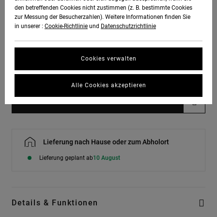
ansehen
den betreffenden Cookies nicht zustimmen (z. B. bestimmte Cookies
zur Messung der Besucherzahlen). Weitere Informationen finden Sie
XS
S
M
L
XL
in unserer :
Cookie-Richtlinie
und
Datenschutzrichtlinie
XXL
Cookies verwalten
Größentabelle ansehen
Alle Cookies akzeptieren
In den Warenkorb
Lieferung nach Hause oder zum Abholort
Lieferung geplant ab
10 August
Details & Funktionen