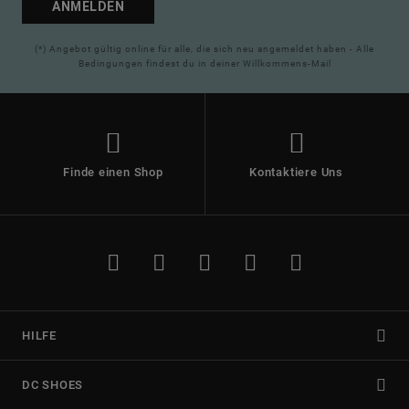
ANMELDEN
(*) Angebot gültig online für alle, die sich neu angemeldet haben - Alle
Bedingungen findest du in deiner Willkommens-Mail
Finde einen Shop
Kontaktiere Uns
HILFE
DC SHOES