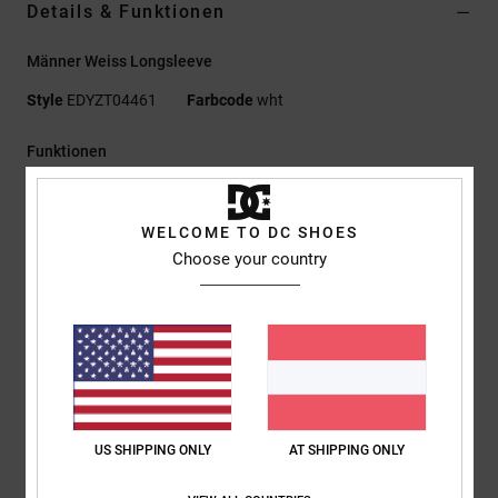
Details & Funktionen
Männer Weiss Longsleeve
Style
EDYZT04461
Farbcode
wht
Funktionen
Materialzusammensetzung:
75 % Baumwolle, 25 %
recycelter Baumwolljersey, [200 g/m²]
WELCOME TO DC SHOES
Passform:
Standard Fit
Choose your country
Rundhalsausschnitt
Langarm
Plastisol-Prints auf Brust und Ärmeln
Siebdruck-Nackenlabel
Vertikales Clip-Label am Saum
Zusammensetzung
[Hauptstoff] 75 % Baumwolle, 25 % recycelte
US SHIPPING ONLY
AT SHIPPING ONLY
Baumwolle