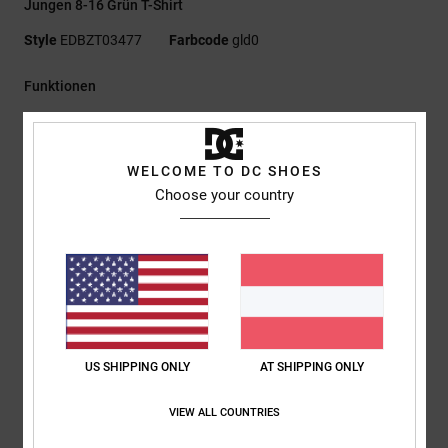
Jungen 8-16 Grün T-Shirt
Style
EDBZT03477
Farbcode
gld0
Funktionen
Materialzusammensetzung:
75 % Baumwolle, 25 %
recycelter Baumwolljersey [200 g/m²]
WELCOME TO DC SHOES
Passform:
Standard Fit
Choose your country
Rundhalsausschnitt
Digitaldruck auf der Brust
Siebdruck-Nackenlabel
Clip-Label am Saum
Zusammensetzung
[Hauptstoff] 75 % Baumwolle, 25 % recycelte
Baumwolle
US SHIPPING ONLY
AT SHIPPING ONLY
VIEW ALL COUNTRIES
Versand & Rückversand