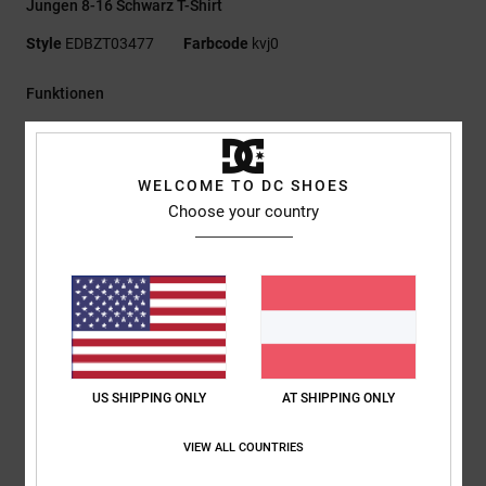
Jungen 8-16 Schwarz T-Shirt
Style
EDBZT03477
Farbcode
kvj0
Funktionen
Materialzusammensetzung:
75 % Baumwolle, 25 %
recycelter Baumwolljersey [200 g/m²]
WELCOME TO DC SHOES
Passform:
Standard Fit
Choose your country
Rundhalsausschnitt
Digitaldruck auf der Brust
Siebdruck-Nackenlabel
Clip-Label am Saum
Zusammensetzung
[Hauptstoff] 75 % Baumwolle, 25 % recycelte
Baumwolle
US SHIPPING ONLY
AT SHIPPING ONLY
VIEW ALL COUNTRIES
Versand & Rückversand