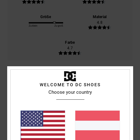
Größe
Material
4.8
Zu klein
Zu groß
Farbe
4.7
5
/5
WELCOME TO DC SHOES
Choose your country
Alain
18. Juni 2026
Verifizierter Kauf
ausgewählt
Original anzeigen - Français
Komfort
: 5
Preis-Leistungs-Verhältnis
: 4
Größe
: Perfekte Größe
/5
/5
Material
: 4
Farbe
: 4
/5
/5