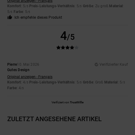
Original anzeigen - Français
Komfort
: 5
Preis-Leistungs-Verhältnis
: 5
Größe
: Zu groß
Material
:
/5
/5
5
Farbe
: 5
/5
/5
Ich empfehle dieses Produkt
4
/5
Pierre
10. Mai 2026
Verifizierter Kauf
Gutes Design
Original anzeigen - Français
Komfort
: 4
Preis-Leistungs-Verhältnis
: 5
Größe
: Groß
Material
: 5
/5
/5
/5
Farbe
: 4
/5
Verifiziert von
TrustVille
ZULETZT ANGESEHENE ARTIKEL