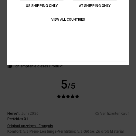
US SHIPPING ONLY
AT SHIPPING ONLY
5
/5
VIEW ALL COUNTRIES
Christopher
8. Juni 2026
Verifizierter Kauf
Weil ich zufrieden bin
Komfort
: 5
Preis-Leistungs-Verhältnis
: 5
Größe
: Perfekte Größe
/5
/5
Material
: 5
Farbe
: 5
/5
/5
Ich empfehle dieses Produkt
5
/5
Hervé
1. Juni 2026
Verifizierter Kauf
Perfektes XI
Original anzeigen - Français
Komfort
: 5
Preis-Leistungs-Verhältnis
: 5
Größe
: Zu groß
Material
:
/5
/5