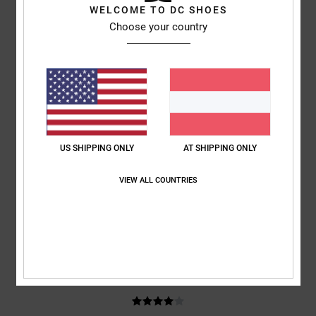
WELCOME TO DC SHOES
basierend auf
3 verifizierten Bewertungen
seit Mai 2026
Choose your country
67% unserer Kunden empfehlen dieses Produkt
Komfort
Preis-Leistungs-Verhältnis
5.0
5.0
Größe
Material
4.5
US SHIPPING ONLY
AT SHIPPING ONLY
Zu klein
Zu groß
VIEW ALL COUNTRIES
Farbe
5.0
4
/5