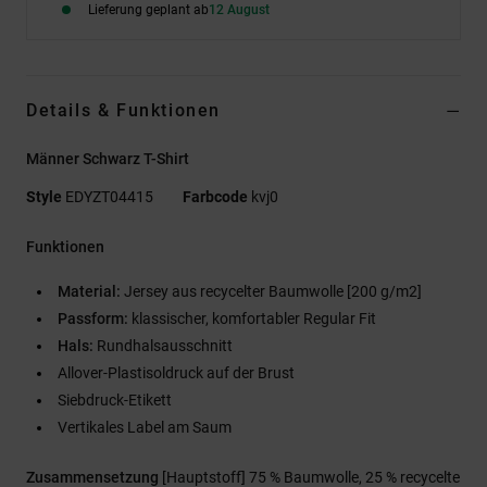
Lieferung geplant ab
12 August
Details & Funktionen
Männer Schwarz T-Shirt
Style
EDYZT04415
Farbcode
kvj0
Funktionen
Material:
Jersey aus recycelter Baumwolle [200 g/m2]
Passform:
klassischer, komfortabler Regular Fit
Hals:
Rundhalsausschnitt
Allover-Plastisoldruck auf der Brust
Siebdruck-Etikett
Vertikales Label am Saum
Zusammensetzung
[Hauptstoff] 75 % Baumwolle, 25 % recycelte