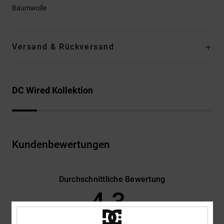
Baumwolle
Versand & Rückversand
DC Wired Kollektion
Kundenbewertungen
Durchschnittliche Bewertung
4.3
/5