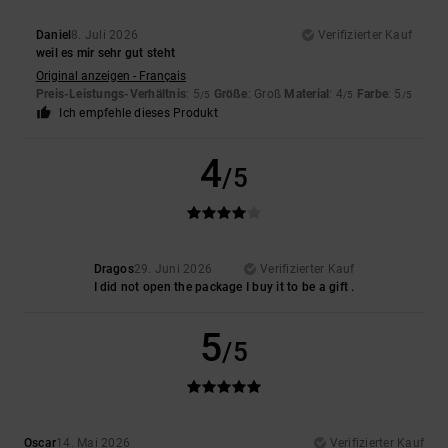
Daniel
8. Juli 2026
Verifizierter Kauf
weil es mir sehr gut steht
Original anzeigen - Français
Preis-Leistungs-Verhältnis
: 5
Größe
: Groß
Material
: 4
Farbe
: 5
/5
/5
/5
Ich empfehle dieses Produkt
4
/5
Dragos
29. Juni 2026
Verifizierter Kauf
I did not open the package I buy it to be a gift .
5
/5
Oscar
14. Mai 2026
Verifizierter Kauf