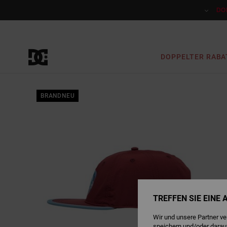
Direkt
zur
DO
Produktinformation
springen
DOPPELTER RABA
BRANDNEU
TREFFEN SIE EINE
Wir und unsere Partner v
speichern und/oder darau