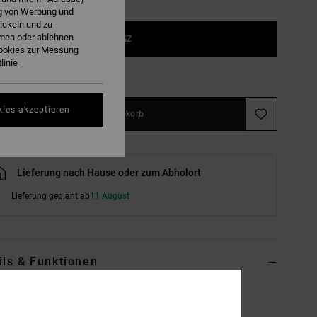
ng von Werbung und
ickeln und zu
hmen oder ablehnen
1SZ
Cookies zur Messung
linie
ößentabelle ansehen
kies akzeptieren
In den Warenkorb
Lieferung nach Hause oder zum Abholort
Lieferung geplant ab
11 August
ils & Funktionen
r Rot Snapback-Cap