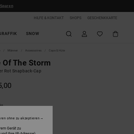
 Sparen
HILFE & KONTAKT
SHOPS
GESCHENKKARTE
GRAFFIK
SNOW
e
Männer
Accessoires
Caps & Hüte
 Of The Storm
r Rot Snapback-Cap
5,00
ig
hren ohne zu akzeptieren
rem Gerät zu
 und Ihre IP-Adresse)