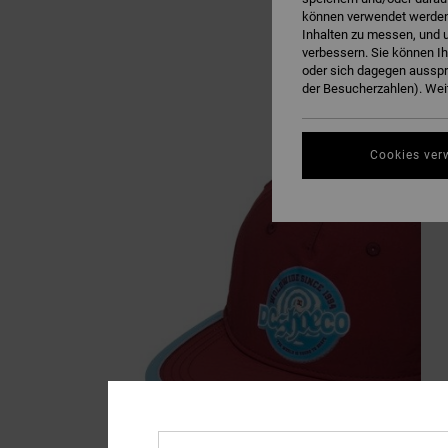
können verwendet werden,
Inhalten zu messen, und u
verbessern. Sie können I
oder sich dagegen ausspr
der Besucherzahlen). Weit
Cookies ver