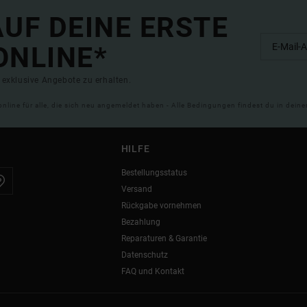
UF DEINE ERSTE
ONLINE*
exklusive Angebote zu erhalten.
online für alle, die sich neu angemeldet haben - Alle Bedingungen findest du in dei
HILFE
Bestellungsstatus
Versand
Rückgabe vornehmen
Bezahlung
Reparaturen & Garantie
Datenschutz
FAQ und Kontakt