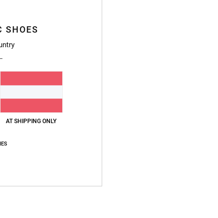
Style
Funkt
C SHOES
M
untry
P
Eing
Di
S
D
AT SHIPPING ONLY
Zusa
IES
Vers
L