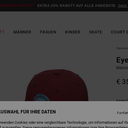
PPELTER RABATT*:
EXTRA 25% RABATT AUF ALLE ANGEBOTE
Jetzt
TT
MÄNNER
FRAUEN
KINDER
SKATE
COURT 
Startseit
Eye
Männe
€ 3
F
Farbe
 AUSWAHL FÜR IHRE DATEN
Fortfa
erwenden Cookies oder eine vergleichbare Technologie, um Informationen auf Ih
f zuzugreifen. Diese personenbezogenen Informationen (wie Ihre Browserdaten