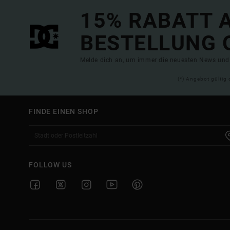
15% RABATT A
BESTELLUNG 
Melde dich an, um immer die neuesten News und 
(*) Angebot gültig 
FINDE EINEN SHOP
FOLLOW US