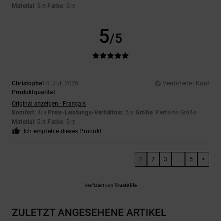
Material
: 5
Farbe
: 5
/5
/5
5
/5
Christophe
14. Juli 2026
Verifizierter Kauf
Produktqualität
Original anzeigen - Français
Komfort
: 4
Preis-Leistungs-Verhältnis
: 5
Größe
: Perfekte Größe
/5
/5
Material
: 5
Farbe
: 5
/5
/5
Ich empfehle dieses Produkt
1
2
3
...
5
>
Verifiziert von
TrustVille
ZULETZT ANGESEHENE ARTIKEL