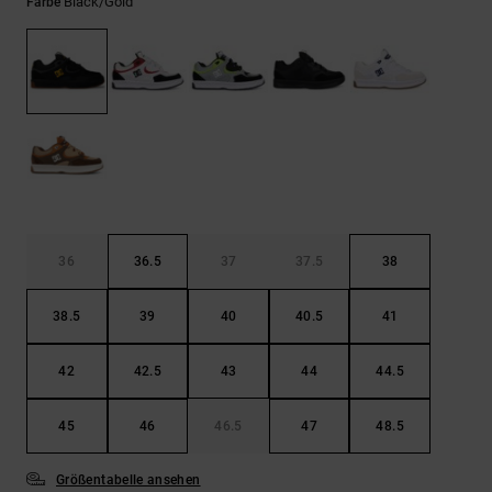
Kontaktformular.
Black/gold
Farbe
FAQ
ansehen
36
36.5
37
37.5
38
38.5
39
40
40.5
41
42
42.5
43
44
44.5
45
46
46.5
47
48.5
Größentabelle ansehen