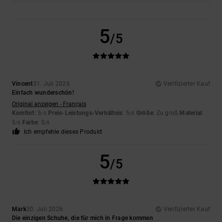
5
/5
Vincent
31. Juli 2026
Verifizierter Kauf
Einfach wunderschön!
Original anzeigen - Français
Komfort
: 5
Preis-Leistungs-Verhältnis
: 5
Größe
: Zu groß
Material
:
/5
/5
5
Farbe
: 5
/5
/5
Ich empfehle dieses Produkt
5
/5
Mark
30. Juli 2026
Verifizierter Kauf
Die einzigen Schuhe, die für mich in Frage kommen