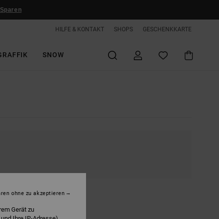
 Sparen
HILFE & KONTAKT
SHOPS
GESCHENKKARTE
GRAFFIK
SNOW
hren ohne zu akzeptieren
rem Gerät zu
 und Ihre IP-Adresse)