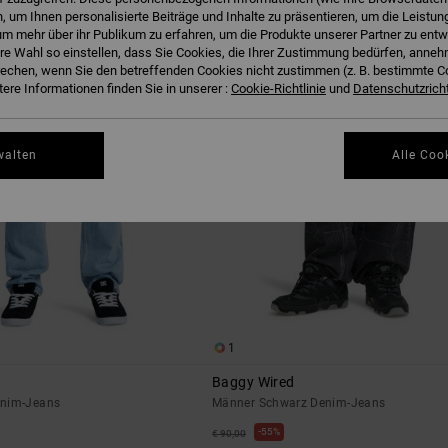
 um Ihnen personalisierte Beiträge und Inhalte zu präsentieren, um die Leistu
m mehr über ihr Publikum zu erfahren, um die Produkte unserer Partner zu entw
hre Wahl so einstellen, dass Sie Cookies, die Ihrer Zustimmung bedürfen, anne
echen, wenn Sie den betreffenden Cookies nicht zustimmen (z. B. bestimmte 
ere Informationen finden Sie in unserer :
Cookie-Richtlinie
und
Datenschutzricht
walten
Alle Coo
1
Baggy Wired
enim-Jeans
Männer Schwarz Denim-Jeans
55%
€ 90,00