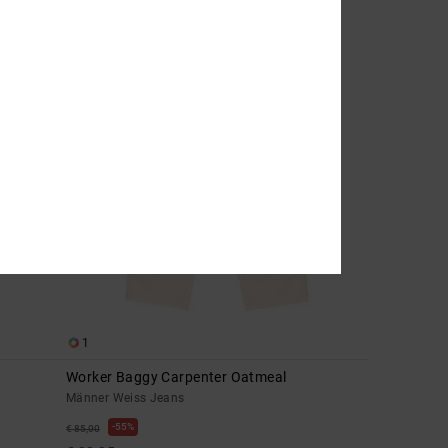
€ 95,00
1
Worker Baggy Carpenter Oatmeal
Männer Weiss Jeans
55%
€ 85,00