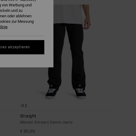
ng von Werbung und
BRANDNEU
ickeln und zu
hmen oder ablehnen
Cookies zur Messung
linie
kies akzeptieren
2
Straight
Männer Schwarz Denim-Jeans
€ 80,00