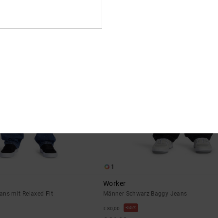
€ 85,00
1
Worker
ans mit Relaxed Fit
Männer Schwarz Baggy Jeans
55%
€ 80,00