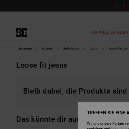
Direkt
zur
DO
Produkt
Auswahl
springen
DOPPELTER RABA
Startseite
Männer
Bekleidung
Jeans
Loose Fit Jean
Loose fit jeans
Bleib dabei, die Produkte sind
TREFFEN SIE EINE
Das könnte dir auch gefallen
Wir und unsere Partner v
speichern und/oder darau