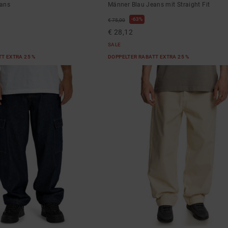
eans
Männer Blau Jeans mit Straight Fit
63%
€ 75,00
€ 28,12
SALE
T EXTRA 25 %
DOPPELTER RABATT EXTRA 25 %