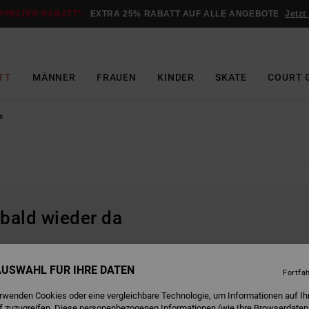
PPELTER RABATT*:
EXTRA 25% RABATT AUF ALLE ANGEBOTE
Jetzt
TT
MÄNNER
FRAUEN
KINDER
SKATE
COURT 
s
 bald wieder da
 AUSWAHL FÜR IHRE DATEN
Fortfa
erwenden Cookies oder eine vergleichbare Technologie, um Informationen auf Ih
f zuzugreifen. Diese personenbezogenen Informationen (wie Ihre Browserdaten