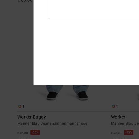
€ 80,00
€ 90,00
1
1
Worker Baggy
Worker
Männer Blau Jeans-Zimmermannshose
Männer Blau Je
55%
55%
€ 85,00
€ 75,00