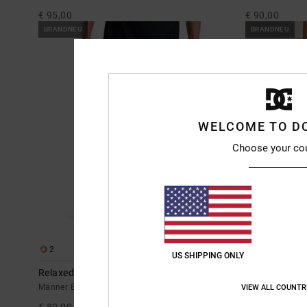
€ 95,00
€ 90,00
BRANDNEU
BRANDNEU
WELCOME TO D
Choose your co
2
2
US SHIPPING ONLY
Relaxed
Barrel Denim
Männer Blau Straight Fit Jeans
Männer Blau Bar
VIEW ALL COUNTR