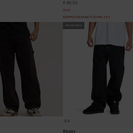
€ 40,50
SALE
DOPPELTER RABATT EXTRA 25 %
BRANDNEU
3
Baggy