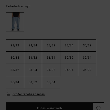
Kontaktformular.
Indigo Light
Farbe
FAQ
ansehen
28/32
28/34
29/32
29/34
30/32
30/34
31/32
31/34
32/32
32/34
33/32
33/34
34/32
34/34
36/32
36/34
38/32
38/34
Größentabelle ansehen
In den Warenkorb