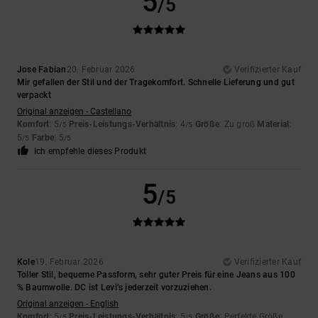
5
/5
Jose Fabian
20. Februar 2026
Verifizierter Kauf
Mir gefallen der Stil und der Tragekomfort. Schnelle Lieferung und gut
verpackt
Original anzeigen - Castellano
Komfort
: 5
Preis-Leistungs-Verhältnis
: 4
Größe
: Zu groß
Material
:
/5
/5
5
Farbe
: 5
/5
/5
Ich empfehle dieses Produkt
5
/5
Kole
19. Februar 2026
Verifizierter Kauf
Toller Stil, bequeme Passform, sehr guter Preis für eine Jeans aus 100
% Baumwolle. DC ist Levi’s jederzeit vorzuziehen.
Original anzeigen - English
Komfort
: 5
Preis-Leistungs-Verhältnis
: 5
Größe
: Perfekte Größe
/5
/5