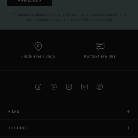
ANMELDEN
(*) Angebot gültig online für alle, die sich neu angemeldet haben - Alle
Bedingungen findest du in deiner Willkommens-Mail
Finde einen Shop
Kontaktiere Uns
HILFE
DC SHOES