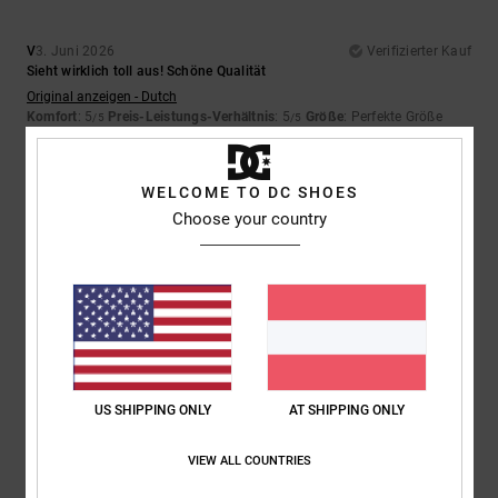
V
3. Juni 2026
Verifizierter Kauf
Sieht wirklich toll aus! Schöne Qualität
Original anzeigen - Dutch
Komfort
: 5
Preis-Leistungs-Verhältnis
: 5
Größe
: Perfekte Größe
/5
/5
Material
: 5
Farbe
: 5
/5
/5
Ich empfehle dieses Produkt
WELCOME TO DC SHOES
4
Choose your country
/5
Rodrigo
12. April 2026
Verifizierter Kauf
Das Material gefällt mir
Original anzeigen - Castellano
Komfort
: 4
Preis-Leistungs-Verhältnis
: 4
Größe
: Perfekte Größe
/5
/5
US SHIPPING ONLY
AT SHIPPING ONLY
Material
: 4
Farbe
: 4
/5
/5
Ich empfehle dieses Produkt
VIEW ALL COUNTRIES