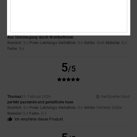
5
/5
Jan
5. März 2026
Verifizierter Kauf
Aus Überzeugung durch Wohlbefinden
Komfort
: 5
Preis-Leistungs-Verhältnis
: 5
Größe
: Groß
Material
: 5
/5
/5
/5
Farbe
: 5
/5
5
/5
Thomas
23. Februar 2026
Verifizierter Kauf
perfekt passende und gemütliche hose
Komfort
: 5
Preis-Leistungs-Verhältnis
: 5
Größe
: Perfekte Größe
/5
/5
Material
: 5
Farbe
: 5
/5
/5
Ich empfehle dieses Produkt