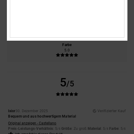
NaN
5.0
Größe
Material
5.0
Zu klein
Zu groß
Farbe
5.0
5
/5
Ixior
30. Dezember 2025
Verifizierter Kauf
Bequem und aus hochwertigem Material
Original anzeigen - Castellano
Preis-Leistungs-Verhältnis
: 5
Größe
: Zu groß
Material
: 5
Farbe
: 5
/5
/5
/5