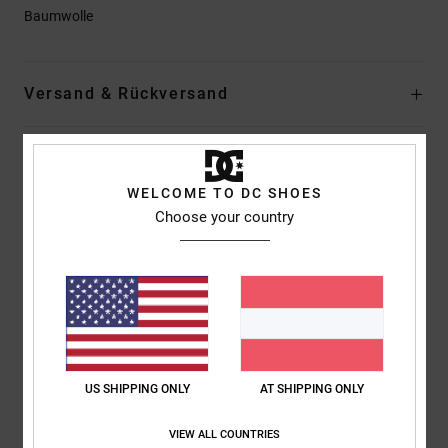
Baumwolle
Versand & Rückversand
Kundenbewertungen
WELCOME TO DC SHOES
Choose your country
Durchschnittliche Bewertung
5.0
/5
basierend auf
1 verifizierten Bewertungen
seit Dezember 2025
100% unserer Kunden empfehlen dieses Produkt
US SHIPPING ONLY
AT SHIPPING ONLY
Komfort
Preis-Leistungs-Verhältnis
VIEW ALL COUNTRIES