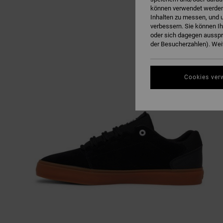
können verwendet werden,
Inhalten zu messen, und u
verbessern. Sie können I
oder sich dagegen ausspr
der Besucherzahlen). Weit
Cookies ver