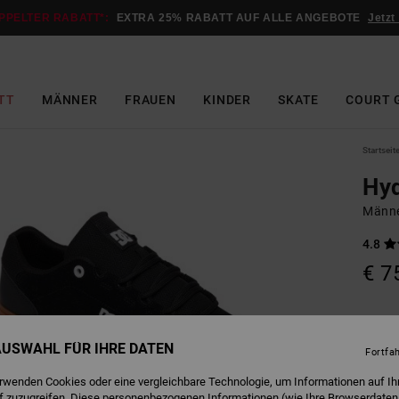
PPELTER RABATT*:
EXTRA 25% RABATT AUF ALLE ANGEBOTE
Jetzt
TT
MÄNNER
FRAUEN
KINDER
SKATE
COURT 
Startseit
Hy
Männe
4.8
€ 7
Farbe
 AUSWAHL FÜR IHRE DATEN
Fortfa
erwenden Cookies oder eine vergleichbare Technologie, um Informationen auf Ih
f zuzugreifen. Diese personenbezogenen Informationen (wie Ihre Browserdaten