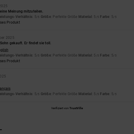
2025
eine Meinung mitzuteilen.
eistungs-Verhältnis
: 5
Größe
: Perfekte Größe
Material
: 5
Farbe
: 5
/5
/5
/5
eses Produkt
ber 2025
ohn gekauft. Er findet sie toll.
nglish
eistungs-Verhältnis
: 5
Größe
: Perfekte Größe
Material
: 5
Farbe
: 5
/5
/5
/5
eses Produkt
2025
rançais
eistungs-Verhältnis
: 5
Größe
: Perfekte Größe
Material
: 5
Farbe
: 5
/5
/5
/5
Verifiziert von
TrustVille
L