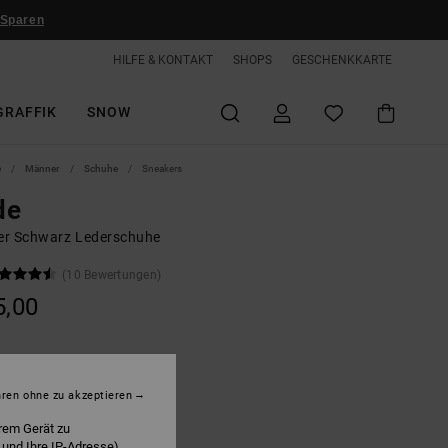
 Sparen
HILFE & KONTAKT
SHOPS
GESCHENKKARTE
GRAFFIK
SNOW
e
Männer
Schuhe
Sneakers
de
r Schwarz Lederschuhe
(10 Bewertungen)
5,00
Black/gum
hren ohne zu akzeptieren
rem Gerät zu
 und Ihre IP-Adresse)