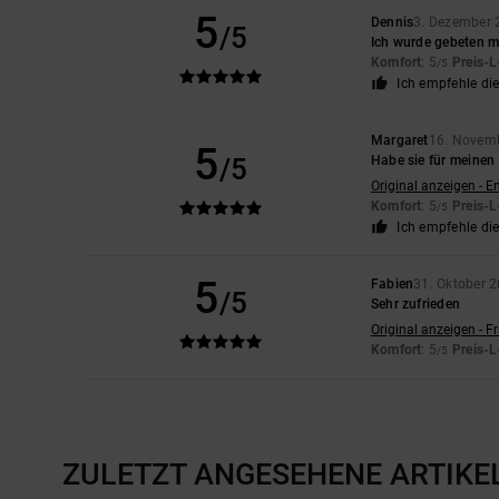
5
Dennis
3. Dezember 
/5
Ich wurde gebeten m
Komfort
: 5
Preis-L
/5
Ich empfehle di
Margaret
16. Novem
5
/5
Habe sie für meinen S
Original anzeigen - E
Komfort
: 5
Preis-L
/5
Ich empfehle di
5
Fabien
31. Oktober 
/5
Sehr zufrieden
Original anzeigen - F
Komfort
: 5
Preis-L
/5
ZULETZT ANGESEHENE ARTIKE