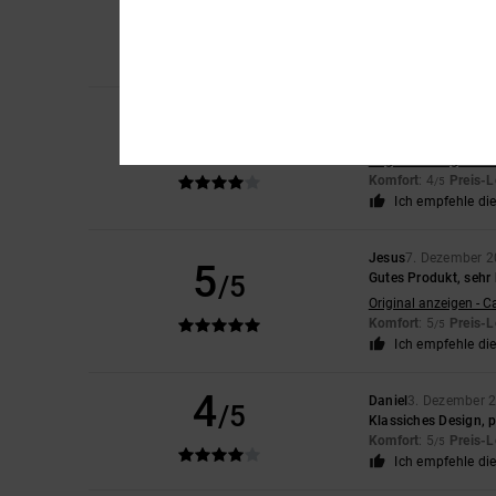
/5
Original anzeigen - E
Komfort
: 5
Preis-L
/5
Ich empfehle di
David
26. April 2026
4
/5
Ein Produkt von gute
Original anzeigen - E
Komfort
: 4
Preis-L
/5
Ich empfehle di
Jesus
7. Dezember 
5
/5
Gutes Produkt, seh
Original anzeigen - C
Komfort
: 5
Preis-L
/5
Ich empfehle di
4
Daniel
3. Dezember 
/5
Klassiches Design, pe
Komfort
: 5
Preis-L
/5
Ich empfehle di