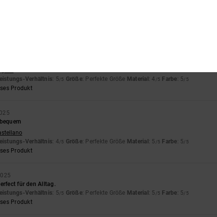
nglish
eistungs-Verhältnis
: 5
Größe
: Perfekte Größe
Material
: 5
Farbe
: 5
/5
/5
/5
eses Produkt
r Qualität.
nglish
eistungs-Verhältnis
: 5
Größe
: Perfekte Größe
Material
: 4
Farbe
: 5
/5
/5
/5
eses Produkt
2025
r bequem
astellano
eistungs-Verhältnis
: 4
Größe
: Perfekte Größe
Material
: 5
Farbe
: 5
/5
/5
/5
eses Produkt
2025
rfect für den Alltag.
eistungs-Verhältnis
: 5
Größe
: Perfekte Größe
Material
: 5
Farbe
: 5
/5
/5
/5
eses Produkt