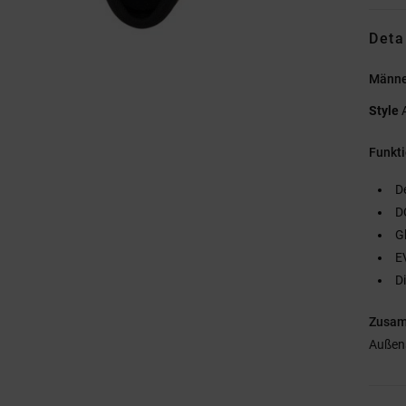
Deta
Männe
Style
Funkt
D
D
G
E
D
Zusa
Außen