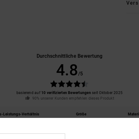
Vers
Durchschnittliche Bewertung
4.8
/5
basierend auf
10 verifizierten Bewertungen
seit Oktober 2025
90% unserer Kunden empfehlen dieses Produkt
s-Leistungs-Verhältnis
Größe
Materi
4.9
4.8
Zu klein
Zu groß