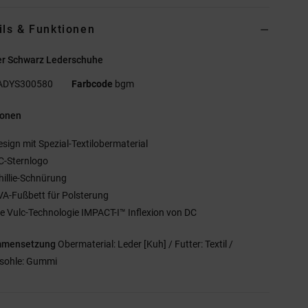
ils & Funktionen
r Schwarz Lederschuhe
ADYS300580
Farbcode
bgm
ionen
esign mit Spezial-Textilobermaterial
C-Sternlogo
hillie-Schnürung
VA-Fußbett für Polsterung
ie Vulc-Technologie IMPACT-I™ Inflexion von DC
mmensetzung
Obermaterial: Leder [Kuh] / Futter: Textil /
sohle: Gummi