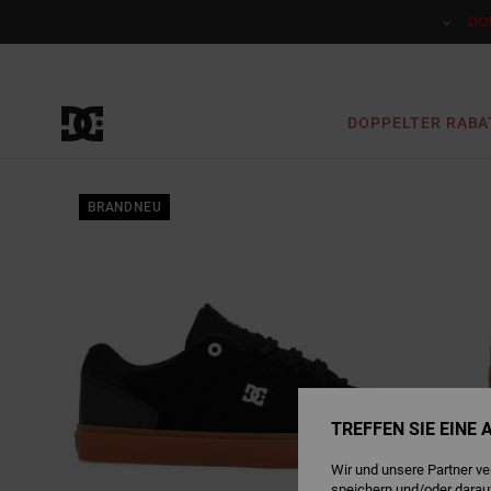
Direkt
zur
DO
Produktinformation
springen
DOPPELTER RABA
BRANDNEU
TREFFEN SIE EINE
Wir und unsere Partner v
speichern und/oder darau