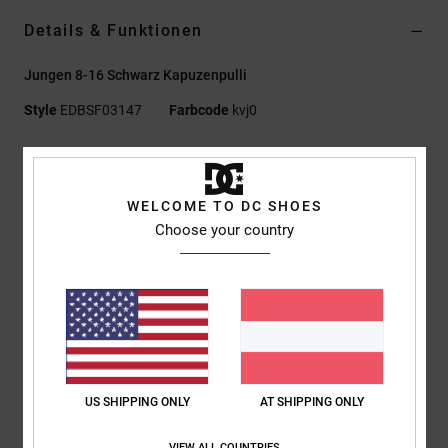
Details & Funktionen
Jungen 8-16 Schwarz Kapuzenpulli
Style
EDBSF03147
Farbcode
kvj0
Funktionen
Material:
Mittelschwere Baumwolle, recycelte Baumwolle,
WELCOME TO DC SHOES
recyceltes Polyester-Velours-French-Terry mit halbgebürsteter
Choose your country
Rückseite [280 g/m²]
Passform:
klassischer, komfortabler Regular Fit
Taschen:
Kängurutaschentasche
Plastisol-Print auf linker Brust und Rücken
Fischgrätenband am Nacken
Zusammensetzung
[Hauptstoff] 55 % Baumwolle, 25 % recycelte
US SHIPPING ONLY
AT SHIPPING ONLY
Baumwolle, 20 % recyceltes Polyester
VIEW ALL COUNTRIES