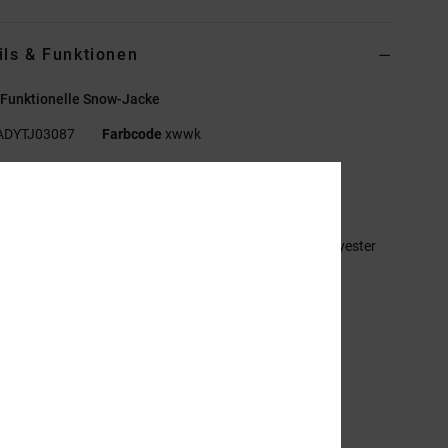
ils & Funktionen
 Funktionelle Snow-Jacke
ADYTJ03087
Farbcode
xwwk
ionen
aterial:
WEATHER DEFENSE 30 [30.000 mm, 20.000 g]
orso:
Mattes Leinwandgewebe aus 45 % recyceltem Polyester
0 % recyceltes Taft-Futter
ffenzelliges Mesh-Futter
0 DWR Imprägnierung
urchgehend verklebte Nähte
KK® Aquaguard® Reißverschluss vorne mittig
andwärmtasche mit YKK® Aquaguard® 2-Wege-
verschluss/Netzfutter an der Brust
ester Schneefang an der Taille mit DWR-Beschichtung