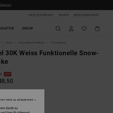
 Sparen
HILFE & KONTAKT
SHOPS
GESCHENKKARTE
GRAFFIK
SNOW
e
Snow
Snow Shop für Männer
Schneejacken
el 30K Weiss Funktionelle Snow-
cke
00
55%
48,50
LTER RABATT EXTRA 25 %
hren ohne zu akzeptieren
rem Gerät zu
hite/black
 und Ihre IP-Adresse)