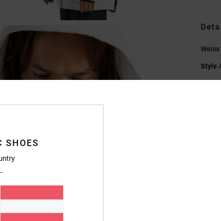
Deta
Weiss
Style
Funkt
M
T
6
C SHOES
O
untry
C
D
Y
H
Reiß
F