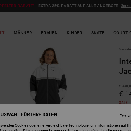
PPELTER RABATT*:
EXTRA 25% RABATT AUF ALLE ANGEBOTE
Jetzt
TT
MÄNNER
FRAUEN
KINDER
SKATE
COURT 
Startseit
Int
Ja
€ 330,
€ 1
SALE
DOPPE
 AUSWAHL FÜR IHRE DATEN
Fortfa
erwenden Cookies oder eine vergleichbare Technologie, um Informationen auf Ih
W
Farbe
f zuzugreifen. Diese personenbezogenen Informationen (wie Ihre Browserdaten