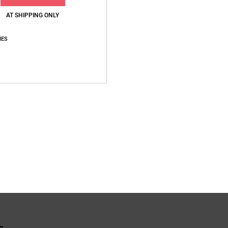
2
AT SHIPPING ONLY
V
J
IES
L
S
H
Zusa
Vers
L