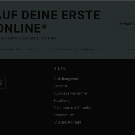
UF DEINE ERSTE
ONLINE*
exklusive Angebote zu erhalten.
online für alle, die sich neu angemeldet haben - Alle Bedingungen findest du in dei
HILFE
Bestellungsstatus
Versand
Rückgabe vornehmen
Bezahlung
Reparaturen & Garantie
Datenschutz
FAQ und Kontakt