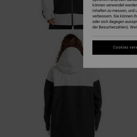
können verwendet werden,
Inhalten zu messen, und u
verbessern. Sie können I
oder sich dagegen ausspr
der Besucherzahlen). Weit
Cookies ver