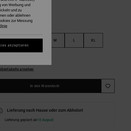
ng von Werbung und
ickeln und zu
hmen oder ablehnen
Cookies zur Messung
linie
S
XS
S
M
L
XL
kies akzeptieren
L
ößentabelle ansehen
In den Warenkorb
Lieferung nach Hause oder zum Abholort
Lieferung geplant ab
10 August