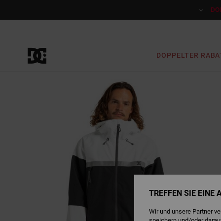
Direkt
zur
DO
Produktinformation
springen
DOPPELTER RABA
TREFFEN SIE EINE
Wir und unsere Partner v
speichern und/oder darau