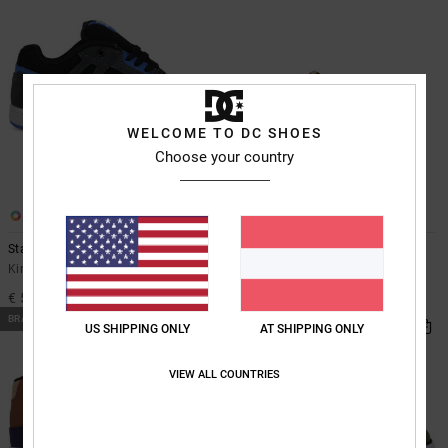
WELCOME TO DC SHOES
Choose your country
6
7
Stag
Pure Elastic
Kinder Grau Schuhe
Kinder Braun Lederschuhe
€ 55,00
€ 50,00
BRANDNEU
BRANDNEU
US SHIPPING ONLY
AT SHIPPING ONLY
VIEW ALL COUNTRIES