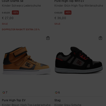
Court Graffik Se
Pure High-Top Wnt Ev
Kinder Schwarz Lederschuhe
Kinder Grün High-Top-Winterschuhe
55%
40%
€ 60,00
€ 60,00
€ 27,00
€ 36,00
SALE
SALE
DOPPELTER RABATT EXTRA 25 %
7
6
Pure High-Top EV
Stag
Kinder Braun High-Top-Lederschuhe
Kinder Grau Schuhe