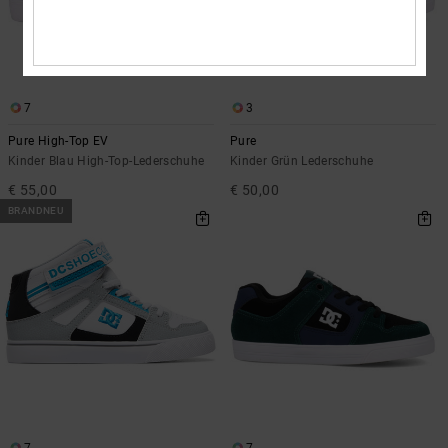
7
3
Pure High-Top EV
Pure
Kinder Blau High-Top-Lederschuhe
Kinder Grün Lederschuhe
€ 55,00
€ 50,00
BRANDNEU