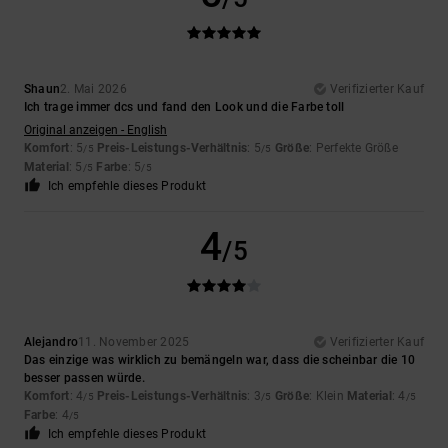
Shaun
2. Mai 2026
Verifizierter Kauf
Ich trage immer dcs und fand den Look und die Farbe toll
Original anzeigen - English
Komfort
: 5
Preis-Leistungs-Verhältnis
: 5
Größe
: Perfekte Größe
/5
/5
Material
: 5
Farbe
: 5
/5
/5
Ich empfehle dieses Produkt
4
/5
Alejandro
11. November 2025
Verifizierter Kauf
Das einzige was wirklich zu bemängeln war, dass die scheinbar die 10
besser passen würde.
Komfort
: 4
Preis-Leistungs-Verhältnis
: 3
Größe
: Klein
Material
: 4
/5
/5
/5
Farbe
: 4
/5
Ich empfehle dieses Produkt