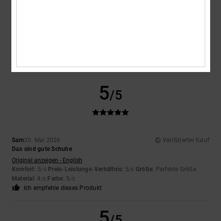
Paul
20. Mai 2026
Verifizierter Kauf
Die Schuhe gefallen mir sehr gut, aber meine übliche Größe 39 war
extrem eng
Original anzeigen - English
Komfort
: 3
Preis-Leistungs-Verhältnis
: 3
Größe
: Zu klein
Material
:
/5
/5
5
Farbe
: 5
/5
/5
5
/5
Sam
20. Mai 2026
Verifizierter Kauf
Das sind gute Schuhe
Original anzeigen - English
Komfort
: 5
Preis-Leistungs-Verhältnis
: 5
Größe
: Perfekte Größe
/5
/5
Material
: 4
Farbe
: 5
/5
/5
Ich empfehle dieses Produkt
5
/5