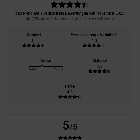
basierend auf
8 verifizierten Bewertungen
seit November 2025
75% unserer Kunden empfehlen dieses Produkt
Komfort
Preis-Leistungs-Verhältnis
4.5
4.0
Größe
Material
4.7
Zu klein
Zu groß
Farbe
4.8
5
/5