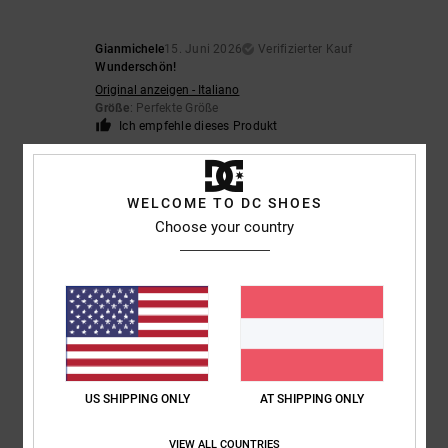
Gianmichele
15. Juni 2026
Verifizierter Kauf
Wunderschön!
Original anzeigen - Italiano
Größe
: Perfekte Größe
Ich empfehle dieses Produkt
5
/5
WELCOME TO DC SHOES
Choose your country
George
3. Juni 2026
Verifizierter Kauf
Ideal zum Skaten und um cool auszusehen
Original anzeigen - English
4
/5
US SHIPPING ONLY
AT SHIPPING ONLY
VIEW ALL COUNTRIES