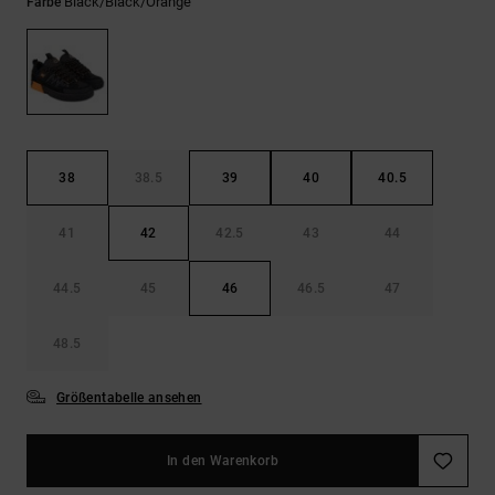
Kontaktformular.
Black/black/orange
Farbe
FAQ
ansehen
38
38.5
39
40
40.5
41
42
42.5
43
44
44.5
45
46
46.5
47
48.5
Größentabelle ansehen
In den Warenkorb