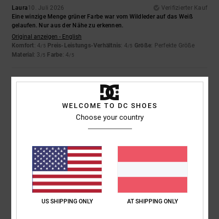
Laura
10. Juli 2026
Verifizierter Kauf
Eine winzige Menge grüner Farbe war vom Wildleder auf das Weiß
gelaufen. Nur aus der Nähe zu erkennen.
Original anzeigen - English
Komfort
: 4
Preis-Leistungs-Verhältnis
: 4
Größe
: Perfekte Größe
/5
/5
Material
: 3
Farbe
: 4
/5
/5
5
/5
WELCOME TO DC SHOES
Choose your country
Iwan
9. Juli 2026
Verifizierter Kauf
Schöne Schuhe
Original anzeigen - Dutch
Komfort
: 4
Preis-Leistungs-Verhältnis
: 5
Größe
: Perfekte Größe
/5
/5
Material
: 5
Farbe
: 5
/5
/5
Ich empfehle dieses Produkt
5
US SHIPPING ONLY
AT SHIPPING ONLY
/5