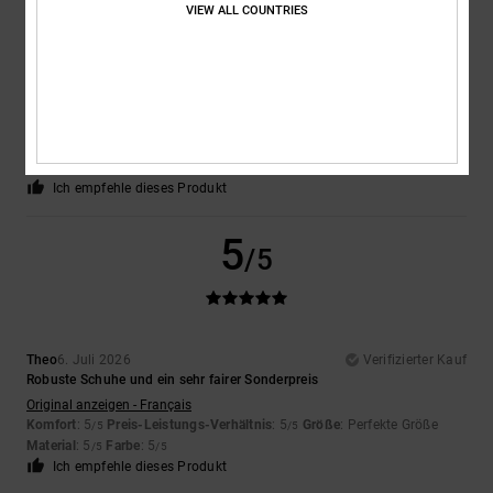
VIEW ALL COUNTRIES
Encarnacion
6. Juli 2026
Verifizierter Kauf
Sehr schönes Design
Original anzeigen - Français
Komfort
: 4
Preis-Leistungs-Verhältnis
: 5
Größe
: Perfekte Größe
/5
/5
Material
: 4
Farbe
: 5
/5
/5
Ich empfehle dieses Produkt
5
/5
Theo
6. Juli 2026
Verifizierter Kauf
Robuste Schuhe und ein sehr fairer Sonderpreis
Original anzeigen - Français
Komfort
: 5
Preis-Leistungs-Verhältnis
: 5
Größe
: Perfekte Größe
/5
/5
Material
: 5
Farbe
: 5
/5
/5
Ich empfehle dieses Produkt