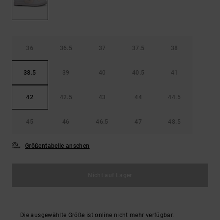
36
36.5
37
37.5
38
38.5
39
40
40.5
41
42
42.5
43
44
44.5
45
46
46.5
47
48.5
Größentabelle ansehen
Nicht auf Lager
Die ausgewählte Größe ist online nicht mehr verfügbar.