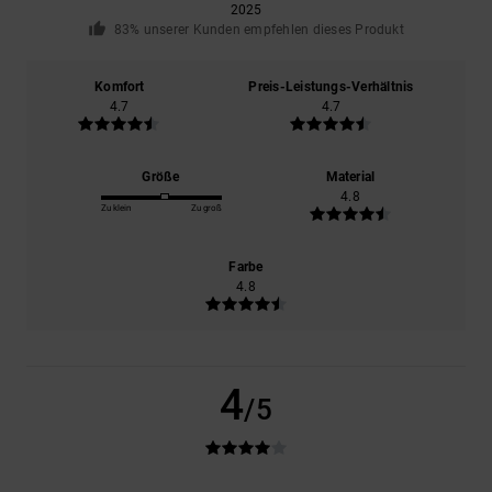
2025
83% unserer Kunden empfehlen dieses Produkt
Komfort
Preis-Leistungs-Verhältnis
4.7
4.7
Größe
Material
4.8
Zu klein
Zu groß
Farbe
4.8
4
/5