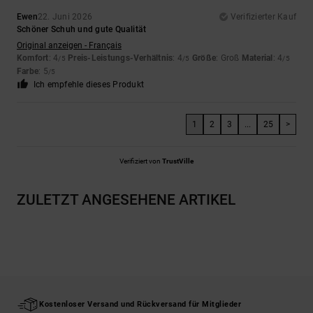
Ewen
22. Juni 2026
Verifizierter Kauf
Schöner Schuh und gute Qualität
Original anzeigen - Français
Komfort
: 4
Preis-Leistungs-Verhältnis
: 4
Größe
: Groß
Material
: 4
/5
/5
/5
Farbe
: 5
/5
Ich empfehle dieses Produkt
1
2
3
...
25
>
Verifiziert von
TrustVille
ZULETZT ANGESEHENE ARTIKEL
Kostenloser Versand und Rückversand für Mitglieder