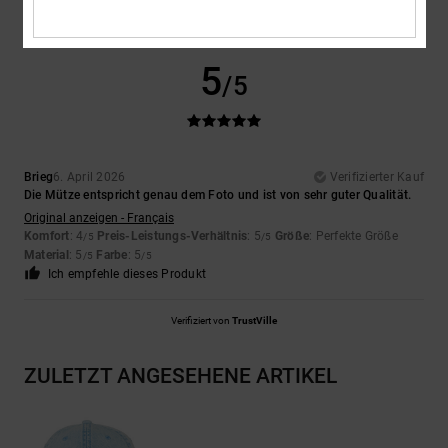
5
/5
Brieg
6. April 2026
Verifizierter Kauf
Die Mütze entspricht genau dem Foto und ist von sehr guter Qualität.
Original anzeigen - Français
Komfort
: 4
Preis-Leistungs-Verhältnis
: 5
Größe
: Perfekte Größe
/5
/5
Material
: 5
Farbe
: 5
/5
/5
Ich empfehle dieses Produkt
Verifiziert von
TrustVille
ZULETZT ANGESEHENE ARTIKEL