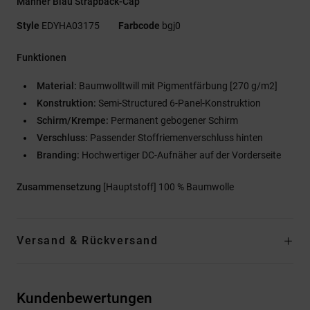
Männer Blau Strapback-Cap
Style
EDYHA03175
Farbcode
bgj0
Funktionen
Material:
Baumwolltwill mit Pigmentfärbung [270 g/m2]
Konstruktion:
Semi-Structured 6-Panel-Konstruktion
Schirm/Krempe:
Permanent gebogener Schirm
Verschluss:
Passender Stoffriemenverschluss hinten
Branding:
Hochwertiger DC-Aufnäher auf der Vorderseite
Zusammensetzung
[Hauptstoff] 100 % Baumwolle
Versand & Rückversand
Kundenbewertungen