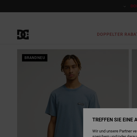
Direkt
zur
DO
Produktinformation
springen
DOPPELTER RABA
BRANDNEU
TREFFEN SIE EINE
Wir und unsere Partner v
speichern und/oder darau