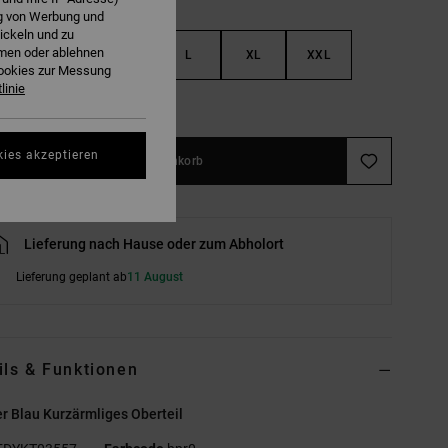
ng von Werbung und
ickeln und zu
hmen oder ablehnen
S
M
L
XL
XXL
Cookies zur Messung
linie
ößentabelle ansehen
kies akzeptieren
In den Warenkorb
Lieferung nach Hause oder zum Abholort
Lieferung geplant ab
11 August
ils & Funktionen
 Blau Kurzärmliges Oberteil