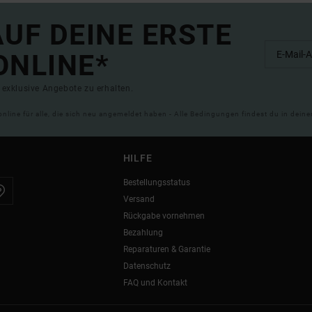
UF DEINE ERSTE
ONLINE*
exklusive Angebote zu erhalten.
online für alle, die sich neu angemeldet haben - Alle Bedingungen findest du in dei
HILFE
Bestellungsstatus
Versand
Rückgabe vornehmen
Bezahlung
Reparaturen & Garantie
Datenschutz
FAQ und Kontakt