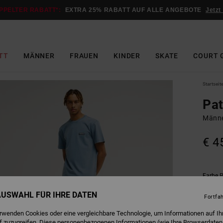
PPELTER RABATT*:
EXTRA 25% RABATT AUF ALLE ANGEBOTE
Jetzt
TT
MÄNNER
FRAUEN
KINDER
SKATE
COURT 
Startseit
Pat
Männe
€ 4
R
Farbe
 AUSWAHL FÜR IHRE DATEN
Fortfa
erwenden Cookies oder eine vergleichbare Technologie, um Informationen auf Ih
f zuzugreifen. Diese personenbezogenen Informationen (wie Ihre Browserdaten