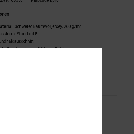
EDYKT03557
Farbcode
bpr0
ionen
aterial:
Schwerer Baumwolljersey, 260 g/m²
assform:
Standard Fit
undhalsausschnitt
inke Brusttasche mit DC Logo-Patch
mmensetzung
[Hauptstoff] 100 % Baumwolle
and & Rückversand