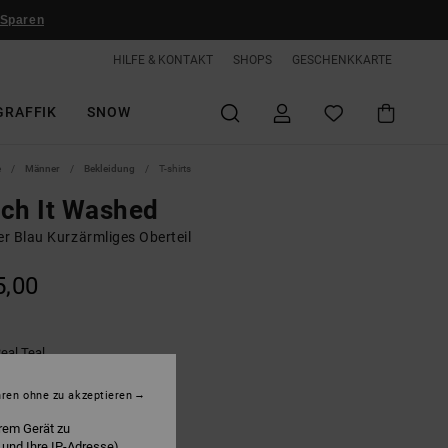
 Sparen
HILFE & KONTAKT
SHOPS
GESCHENKKARTE
GRAFFIK
SNOW
e
Männer
Bekleidung
T-shirts
ch It Washed
r Blau Kurzärmliges Oberteil
5,00
eal Teal
hren ohne zu akzeptieren
rem Gerät zu
 und Ihre IP-Adresse)