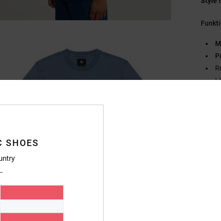
Style
Funkt
M
P
R
L
Zusa
Vers
C SHOES
untry