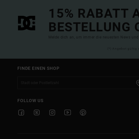
15% RABATT A
BESTELLUNG 
Melde dich an, um immer die neuesten News und 
(*) Angebot gültig 
FINDE EINEN SHOP
FOLLOW US