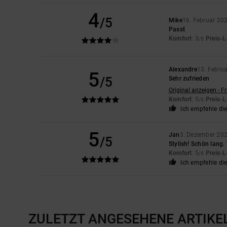
4
/5
Mike
16. Februar 20
Passt
Komfort
: 3
Preis-L
/5
Alexandre
13. Febru
5
/5
Sehr zufrieden
Original anzeigen - F
Komfort
: 5
Preis-L
/5
Ich empfehle di
5
Jan
3. Dezember 20
/5
Stylish! Schön lang.
Komfort
: 5
Preis-L
/5
Ich empfehle di
ZULETZT ANGESEHENE ARTIKE