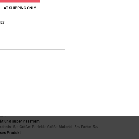
AT SHIPPING ONLY
Durchschnittliche Bewertung
IES
4.8
/5
basierend auf
4 verifizierten Bewertungen
seit Dezember 2025
75% unserer Kunden empfehlen dieses Produkt
s-Leistungs-Verhältnis
Größe
Materi
4.5
4.5
Zu klein
Zu groß
2026
ät und super Passform.
hältnis
: 5
Größe
: Perfekte Größe
Material
: 5
Farbe
: 5
/5
/5
/5
eses Produkt