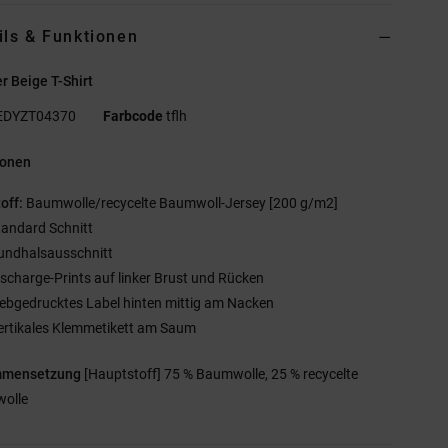
ils & Funktionen
 Beige T-Shirt
EDYZT04370
Farbcode
tflh
ionen
off:
Baumwolle/recycelte Baumwoll-Jersey [200 g/m2]
tandard Schnitt
undhalsausschnitt
ischarge-Prints auf linker Brust und Rücken
iebgedrucktes Label hinten mittig am Nacken
ertikales Klemmetikett am Saum
mmensetzung
[Hauptstoff] 75 % Baumwolle, 25 % recycelte
olle