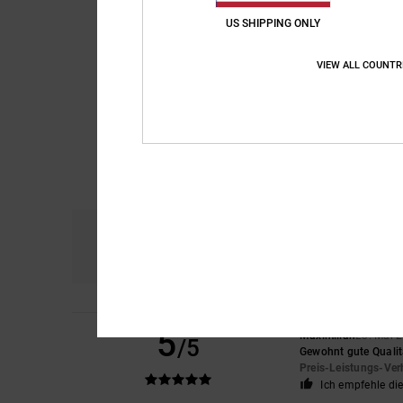
US SHIPPING ONLY
VIEW ALL COUNTR
Komfort
Prei
4.3
5
Maximilian
23. Mai 
/5
Gewohnt gute Qualit
Preis-Leistungs-Ver
Ich empfehle di