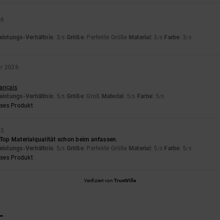
26
eistungs-Verhältnis
: 3
Größe
: Perfekte Größe
Material
: 3
Farbe
: 3
/5
/5
/5
ar 2026
rançais
eistungs-Verhältnis
: 5
Größe
: Groß
Material
: 5
Farbe
: 5
/5
/5
/5
eses Produkt
25
 Top Materialqualität schon beim anfassen.
eistungs-Verhältnis
: 5
Größe
: Perfekte Größe
Material
: 5
Farbe
: 5
/5
/5
/5
eses Produkt
Verifiziert von
TrustVille
L