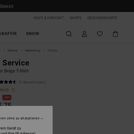
 Sparen
HILFE & KONTAKT
SHOPS
GESCHENKKARTE
GRAFFIK
SNOW
e
Männer
Bekleidung
T-shirts
 Service
r Beige T-Shirt
(4 Bewertungen)
ONUS
0
55%
5,75
hren ohne zu akzeptieren
LTER RABATT EXTRA 25 %
rem Gerät zu
 und Ihre IP-Adresse)