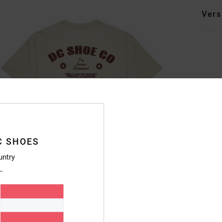
Vers
C SHOES
untry