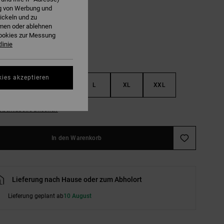
ng von Werbung und
atmeal Heather
ickeln und zu
hmen oder ablehnen
Cookies zur Messung
linie
kies akzeptieren
S
M
L
XL
XXL
ößentabelle ansehen
In den Warenkorb
Lieferung nach Hause oder zum Abholort
Lieferung geplant ab
10 August