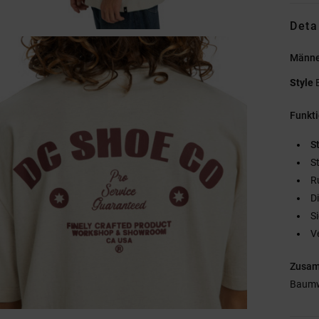
Deta
Männer
Style
Funkt
St
S
R
D
S
V
Zusa
Baumw