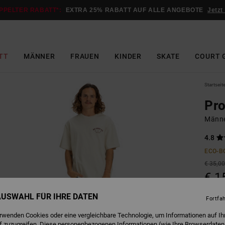
PPELTER RABATT*:
EXTRA 25% RABATT AUF ALLE ANGEBOTE
Jetzt
TT
MÄNNER
FRAUEN
KINDER
SKATE
COURT 
Startseit
Pro
Männe
4.8
ECO-B
€ 35,0
€ 1
SALE
 AUSWAHL FÜR IHRE DATEN
Fortfa
DOPPE
erwenden Cookies oder eine vergleichbare Technologie, um Informationen auf Ih
f zuzugreifen. Diese personenbezogenen Informationen (wie Ihre Browserdaten