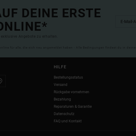
UF DEINE ERSTE
ONLINE*
exklusive Angebote zu erhalten.
online für alle, die sich neu angemeldet haben - Alle Bedingungen findest du in dei
HILFE
Bestellungsstatus
Versand
Rückgabe vornehmen
Bezahlung
Reparaturen & Garantie
Datenschutz
FAQ und Kontakt