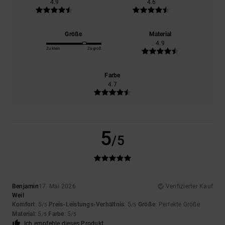
4.9
4.6
Größe
Material
4.9
Zu klein
Zu groß
Farbe
4.7
5
/5
Benjamin
17. Mai 2026
Verifizierter Kauf
Weil
Komfort
: 5
Preis-Leistungs-Verhältnis
: 5
Größe
: Perfekte Größe
/5
/5
Material
: 5
Farbe
: 5
/5
/5
Ich empfehle dieses Produkt