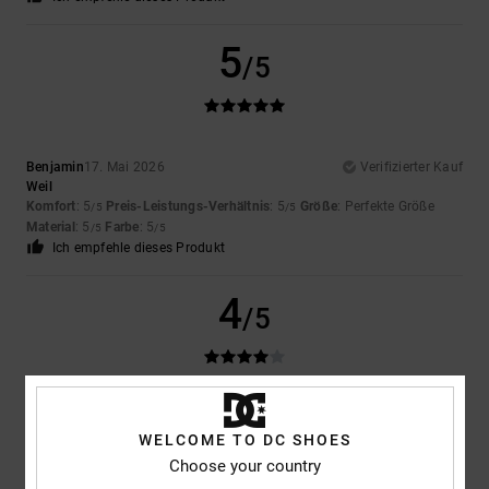
5
/5
Benjamin
17. Mai 2026
Verifizierter Kauf
Weil
Komfort
: 5
Preis-Leistungs-Verhältnis
: 5
Größe
: Perfekte Größe
/5
/5
Material
: 5
Farbe
: 5
/5
/5
Ich empfehle dieses Produkt
4
/5
Alberto
5. Mai 2026
Verifizierter Kauf
Kriterium
WELCOME TO DC SHOES
Original anzeigen - Castellano
Choose your country
Komfort
: 4
Preis-Leistungs-Verhältnis
: 4
Größe
: Zu groß
Material
:
/5
/5