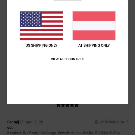
4
Farbe
: 4
/5
/5
4
/5
US SHIPPING ONLY
AT SHIPPING ONLY
Alberto
5. Mai 2026
Verifizierter Kauf
Kriterium
VIEW ALL COUNTRIES
Original anzeigen - Castellano
Komfort
: 4
Preis-Leistungs-Verhältnis
: 4
Größe
: Zu groß
Material
:
/5
/5
4
Farbe
: 4
/5
/5
5
/5
Georgij
27. April 2026
Verifizierter Kauf
gut
Komfort
: 5
Preis-Leistungs-Verhältnis
: 4
Größe
: Perfekte Größe
/5
/5