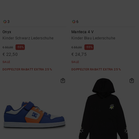
Kontaktformular.
FAQ
ansehen
3
6
Onyx
Manteca 4 V
Kinder Schwarz Lederschuhe
Kinder Blau Lederschuhe
55%
55%
€ 50,00
€ 55,00
€ 22,50
€ 24,75
SALE
SALE
DOPPELTER RABATT EXTRA 25 %
DOPPELTER RABATT EXTRA 25 %