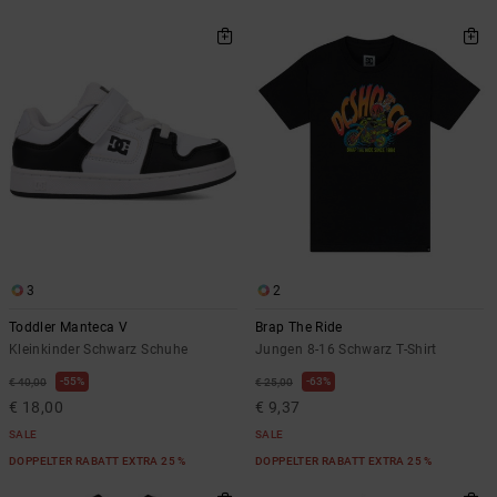
3
2
Toddler Manteca V
Brap The Ride
Kleinkinder Schwarz Schuhe
Jungen 8-16 Schwarz T-Shirt
55%
63%
€ 40,00
€ 25,00
€ 18,00
€ 9,37
SALE
SALE
DOPPELTER RABATT EXTRA 25 %
DOPPELTER RABATT EXTRA 25 %