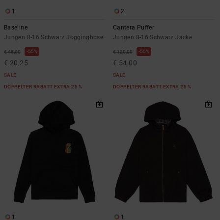
1
2
Baseline
Cantera Puffer
Jungen 8-16 Schwarz Jogginghose
Jungen 8-16 Schwarz Jacke
55%
55%
€ 45,00
€ 120,00
€ 20,25
€ 54,00
SALE
SALE
DOPPELTER RABATT EXTRA 25 %
DOPPELTER RABATT EXTRA 25 %
1
1