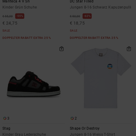
Manteca 4 V Sn
DC Star Filled
Kinder Grün Schuhe
Jungen 8-16 Schwarz Kapuzenpulli
55%
63%
€ 55,00
€ 50,00
€ 24,75
€ 18,75
SALE
SALE
DOPPELTER RABATT EXTRA 25 %
DOPPELTER RABATT EXTRA 25 %
3
2
Stag
Shape Or Destroy
Kinder Grau Lederschuhe
Jungen 8-16 Weiss T-Shirt