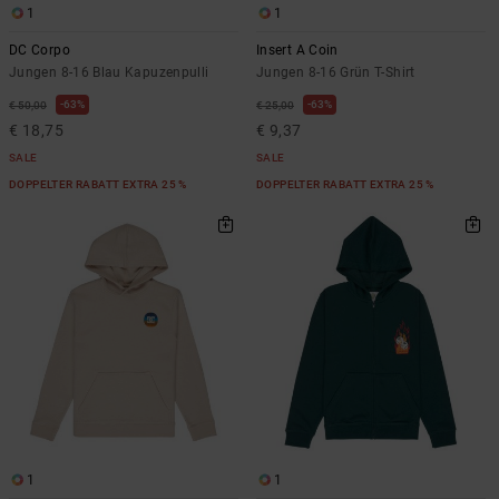
1
1
DC Corpo
Insert A Coin
Jungen 8-16 Blau Kapuzenpulli
Jungen 8-16 Grün T-Shirt
63%
63%
€ 50,00
€ 25,00
€ 18,75
€ 9,37
SALE
SALE
DOPPELTER RABATT EXTRA 25 %
DOPPELTER RABATT EXTRA 25 %
1
1