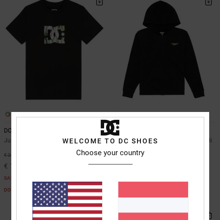
1
1
DC Star Filled
Planetarium
WELCOME TO DC SHOES
Jungen 8-16 Schwarz T-Shirt
Jungen 8-16 Schwarz Kapuzenpulli
mit Reißverschluss
Choose your country
55%
€ 25,00
63%
€ 55,00
€ 11,25
€ 20,62
SALE
SALE
DOPPELTER RABATT EXTRA 25 %
DOPPELTER RABATT EXTRA 25 %