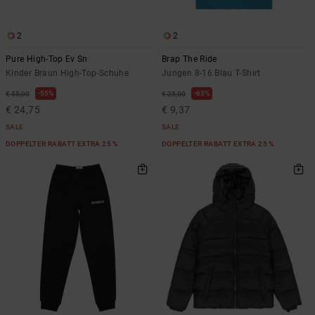
2
2
Pure High-Top Ev Sn
Brap The Ride
Kinder Braun High-Top-Schuhe
Jungen 8-16 Blau T-Shirt
55%
63%
€ 55,00
€ 25,00
€ 24,75
€ 9,37
SALE
SALE
DOPPELTER RABATT EXTRA 25 %
DOPPELTER RABATT EXTRA 25 %