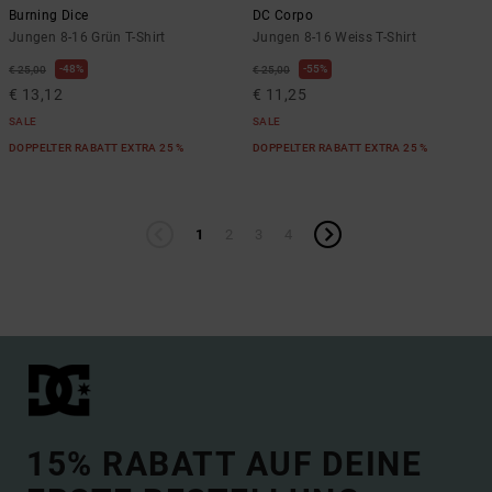
Burning Dice
DC Corpo
Jungen 8-16 Grün T-Shirt
Jungen 8-16 Weiss T-Shirt
48%
55%
€ 25,00
€ 25,00
€ 13,12
€ 11,25
SALE
SALE
DOPPELTER RABATT EXTRA 25 %
DOPPELTER RABATT EXTRA 25 %
1
2
3
4
15% RABATT AUF DEINE