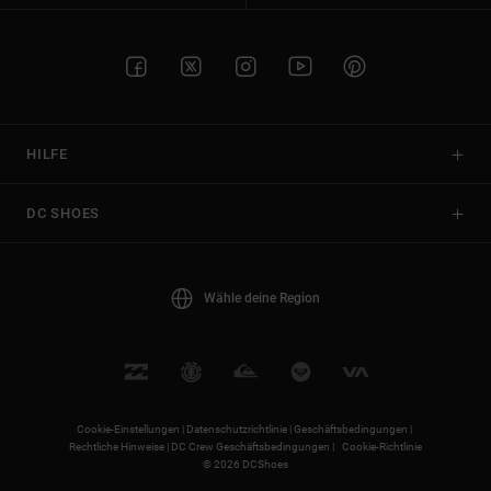
HILFE
DC SHOES
Wähle deine Region
Cookie-Einstellungen |
Datenschutzrichtlinie |
Geschäftsbedingungen |
Rechtliche Hinweise |
DC Crew Geschäftsbedingungen |
Cookie-Richtlinie
© 2026 DCShoes