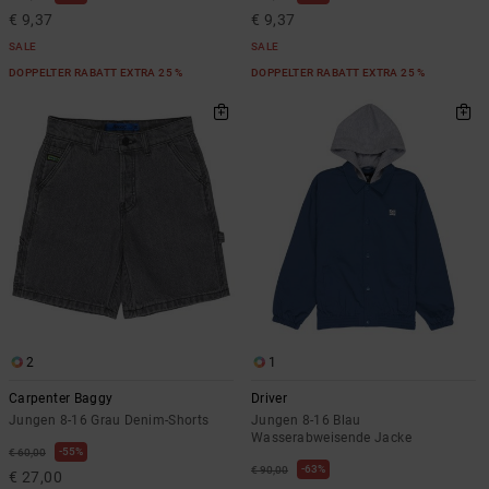
€ 9,37
€ 9,37
SALE
SALE
DOPPELTER RABATT EXTRA 25 %
DOPPELTER RABATT EXTRA 25 %
2
1
Carpenter Baggy
Driver
Jungen 8-16 Grau Denim-Shorts
Jungen 8-16 Blau
Wasserabweisende Jacke
55%
€ 60,00
63%
€ 90,00
€ 27,00