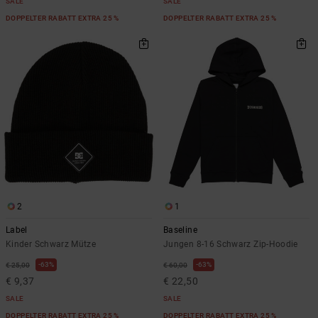
SALE
SALE
DOPPELTER RABATT EXTRA 25 %
DOPPELTER RABATT EXTRA 25 %
2
1
Label
Baseline
Kinder Schwarz Mütze
Jungen 8-16 Schwarz Zip-Hoodie
63%
63%
€ 25,00
€ 60,00
€ 9,37
€ 22,50
SALE
SALE
DOPPELTER RABATT EXTRA 25 %
DOPPELTER RABATT EXTRA 25 %