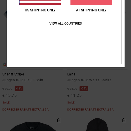
US SHIPPING ONLY
AT SHIPPING ONLY
VIEW ALL COUNTRIES
1
1
Sheriff Stripe
Lanai
Jungen 8-16 Blau T-Shirt
Jungen 8-16 Weiss T-Shirt
48%
55%
€ 30,00
€ 25,00
€ 15,75
€ 11,25
SALE
SALE
DOPPELTER RABATT EXTRA 25 %
DOPPELTER RABATT EXTRA 25 %