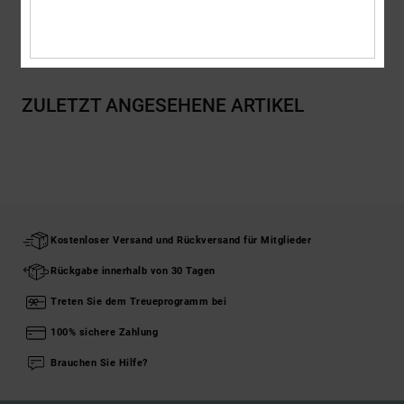
Versand & Rückversand
ZULETZT ANGESEHENE ARTIKEL
Kostenloser Versand und Rückversand für Mitglieder
Rückgabe innerhalb von 30 Tagen
Treten Sie dem Treueprogramm bei
100% sichere Zahlung
Brauchen Sie Hilfe?