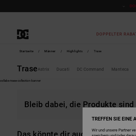
Direkt
zur
DO
Produkt
Auswahl
springen
DOPPELTER RABA
Startseite
Männer
Highlights
Trase
Trase
Astrix
Ducati
DC Command
Manteca
Bleib dabei, die Produkte sind
TREFFEN SIE EINE
Wir und unsere Partner v
Das könnte dir auch gefallen
speichern und/oder darau