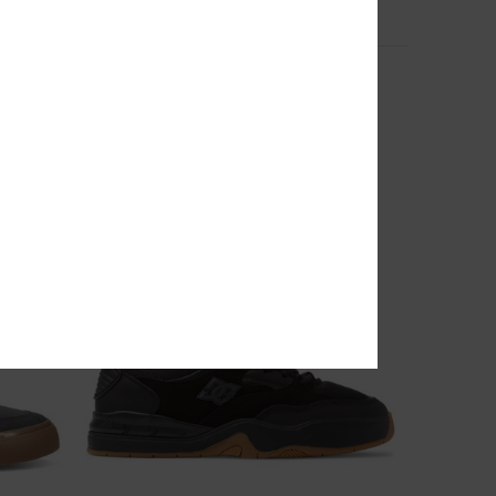
10
DC Astrix
Männer Weiss Lederschuhe
63%
€ 90,00
€ 33,75
SALE
DOPPELTER RABATT EXTRA 25 %