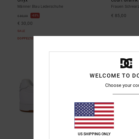
Männer Blau Lederschuhe
Frauen Schwar
€ 85,00
63%
€ 80,00
€ 30,00
SALE
DOPPELTER RABATT EXTRA 25 %
WELCOME TO D
Choose your co
US SHIPPING ONLY