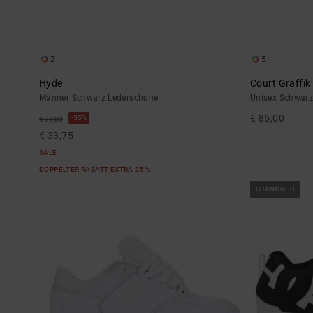
3
5
Hyde
Court Graffik
Männer Schwarz Lederschuhe
Unisex Schwarz
€ 85,00
55%
€ 75,00
€ 33,75
SALE
DOPPELTER RABATT EXTRA 25 %
BRANDNEU