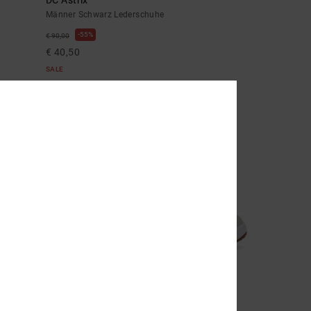
Männer Schwarz Lederschuhe
55%
€ 90,00
€ 40,50
SALE
DOPPELTER RABATT EXTRA 25 %