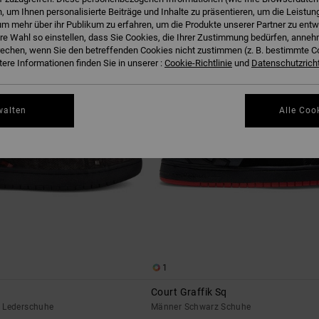
 um Ihnen personalisierte Beiträge und Inhalte zu präsentieren, um die Leistu
m mehr über ihr Publikum zu erfahren, um die Produkte unserer Partner zu entw
hre Wahl so einstellen, dass Sie Cookies, die Ihrer Zustimmung bedürfen, anne
BRANDNEU
echen, wenn Sie den betreffenden Cookies nicht zustimmen (z. B. bestimmte 
ere Informationen finden Sie in unserer :
Cookie-Richtlinie
und
Datenschutzricht
walten
Alle Coo
1
Court Graffik Sq
 Lederschuhe
Männer Schwarz Schuhe