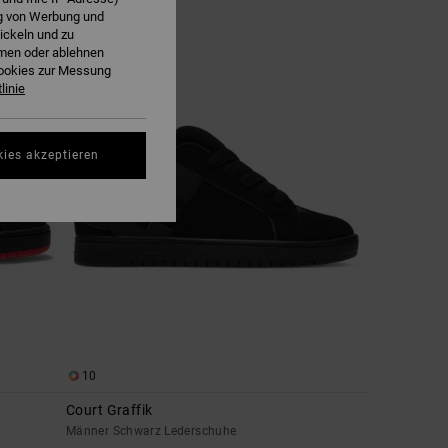
ng von Werbung und
ickeln und zu
hmen oder ablehnen
BRANDNEU
Cookies zur Messung
linie
kies akzeptieren
10
Court Graffik
Männer Schwarz Lederschuhe