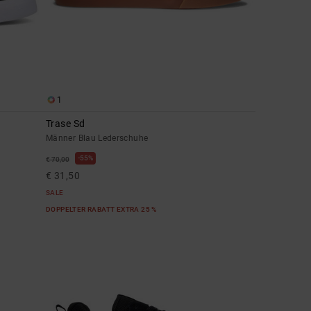
1
Trase Sd
Männer Blau Lederschuhe
55%
€ 70,00
€ 31,50
SALE
DOPPELTER RABATT EXTRA 25 %