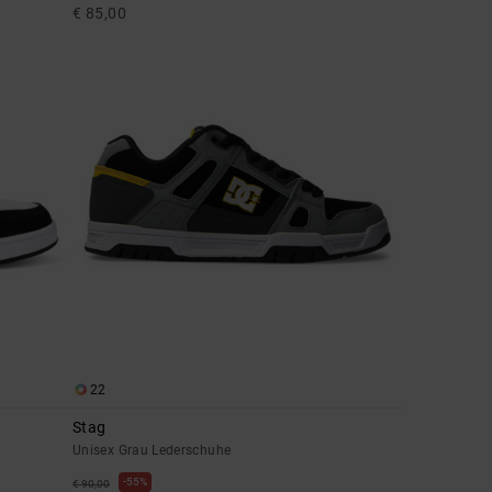
€ 85,00
22
Stag
Unisex Grau Lederschuhe
55%
€ 90,00