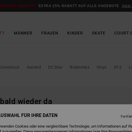
PPELTER RABATT*:
EXTRA 25% RABATT AUF ALLE ANGEBOTE
Jetzt
TT
MÄNNER
FRAUEN
KINDER
SKATE
COURT 
Construct
Ascend
DC Star
Roammax
Onyx
AT-2
L
 bald wieder da
 AUSWAHL FÜR IHRE DATEN
Fortfa
erwenden Cookies oder eine vergleichbare Technologie, um Informationen auf Ih
f zuzugreifen. Diese personenbezogenen Informationen (wie Ihre Browserdaten