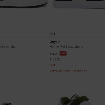
5
Onyx S
Lederschuhe
Männer Rot Skateschuhe
55%
€ 85,00
€ 38,25
SALE
DOPPELTER RABATT EXTRA 25 %