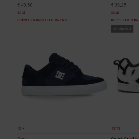
€ 40,50
€ 38,25
SALE
SALE
DOPPELTER RABATT EXTRA 25 %
DOPPELTER RABAT
BRANDNEU
7
11
Onyx
Court Graffik