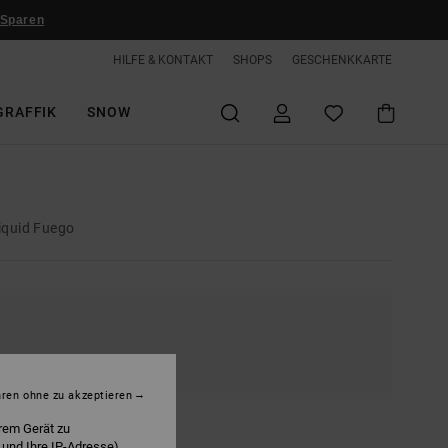
 Sparen
HILFE & KONTAKT
SHOPS
GESCHENKKARTE
GRAFFIK
SNOW
iquid Fuego
hren ohne zu akzeptieren
rem Gerät zu
 und Ihre IP-Adresse)