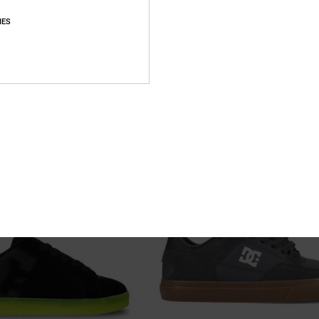
11
IES
Court Graffik
kateschuhe
Frauen Schwarz Lederschuhe
€ 85,00
T EXTRA 25 %