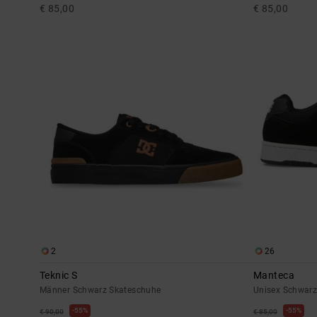
€ 85,00
€ 85,00
2
26
Teknic S
Manteca
Männer Schwarz Skateschuhe
Unisex Schwarz
55%
55%
€ 90,00
€ 85,00