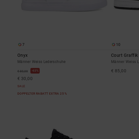
7
10
Onyx
Court Graffik
Männer Weiss Lederschuhe
Männer Weiss 
€ 85,00
63%
€ 80,00
€ 30,00
SALE
DOPPELTER RABATT EXTRA 25 %