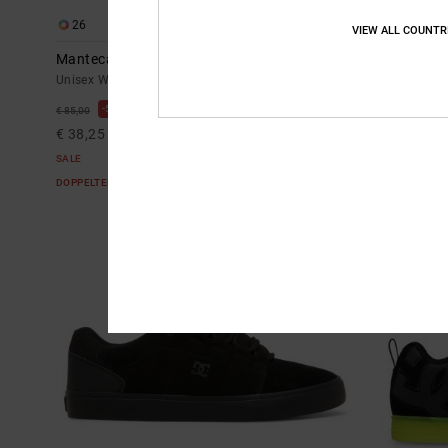
26
5
VIEW ALL COUNTR
Manteca
Onyx S
Unisex Weiss Lederschuhe
Männer Grau S
55%
55%
€ 85,00
€ 85,00
€ 38,25
€ 38,25
SALE
SALE
DOPPELTER RABATT EXTRA 25 %
DOPPELTER RABAT
BRANDNEU