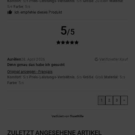
Komfort
: 5
Preis-Leistungs-Verhältnis
: 5
Größe
: Zu klein
Material
:
/5
/5
5
Farbe
: 5
/5
/5
Ich empfehle dieses Produkt
5
/5
Aurélien
28. April 2026
Verifizierter Kauf
Denn genau das habe ich gesucht
Original anzeigen - Français
Komfort
: 5
Preis-Leistungs-Verhältnis
: 5
Größe
: Groß
Material
: 5
/5
/5
/5
Farbe
: 5
/5
1
2
3
>
Verifiziert von
TrustVille
ZULETZT ANGESEHENE ARTIKEL