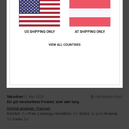
ATHERAC LOCATION
16. Mai 2026
Verifizierter Kauf
Ein bisschen zu groß
US SHIPPING ONLY
AT SHIPPING ONLY
Original anzeigen - Français
Komfort
: 5
Preis-Leistungs-Verhältnis
: 5
Größe
: Zu groß
Material
:
/5
/5
VIEW ALL COUNTRIES
5
/5
Ich empfehle dieses Produkt
4
/5
Sébastien
15. Mai 2026
Verifizierter Kauf
Ein gut verarbeitetes Produkt, aber sehr lang.
Original anzeigen - Français
Komfort
: 5
Preis-Leistungs-Verhältnis
: 5
Größe
: Zu groß
Material
:
/5
/5
5
Farbe
: 5
/5
/5