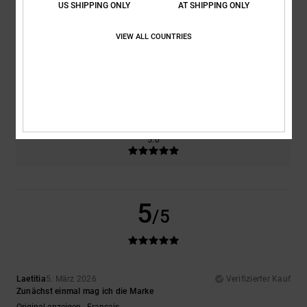
US SHIPPING ONLY
AT SHIPPING ONLY
Komfort
Preis-Leistungs-Verhältnis
5.0
5.0
VIEW ALL COUNTRIES
Größe
Material
5.0
Zu klein
Zu groß
Farbe
5.0
5
/5
Laetitia
5. März 2026
Verifizierter Kauf
Zunächst einmal mag ich die Marke