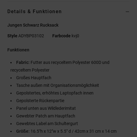
Details & Funktionen
Jungen Schwarz Rucksack
Style
ADYBP03102
Farbcode
kvj0
Funktionen
Fabric:
Futter aus recyceltem Polyester 600D und
recyceltem Polyester
Großes Hauptfach
Tasche außen mit Organisationsmöglichkeit
Gepolstertes, erhöhtes Laptopfach innen
Gepolsterte Rückenpartie
Panel unten aus Wildlederimitat
Gewebter Patch am Hauptfach
Gewebtes Label am Schultergurt
Größe:
16.5"h x 12"w x 5.5" d / 42cm x 31 cm x 14 cm