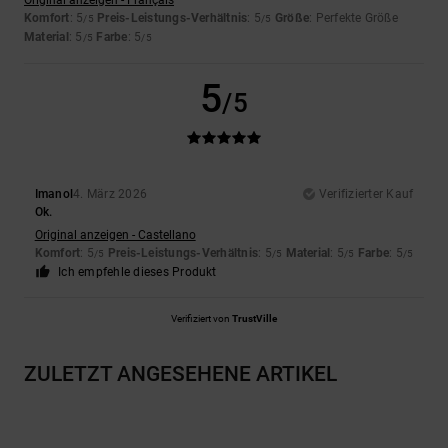
Original anzeigen - Français
Komfort
: 5
Preis-Leistungs-Verhältnis
: 5
Größe
: Perfekte Größe
/5
/5
Material
: 5
Farbe
: 5
/5
/5
5
/5
Imanol
4. März 2026
Verifizierter Kauf
Ok.
Original anzeigen - Castellano
Komfort
: 5
Preis-Leistungs-Verhältnis
: 5
Material
: 5
Farbe
: 5
/5
/5
/5
/5
Ich empfehle dieses Produkt
Verifiziert von
TrustVille
ZULETZT ANGESEHENE ARTIKEL