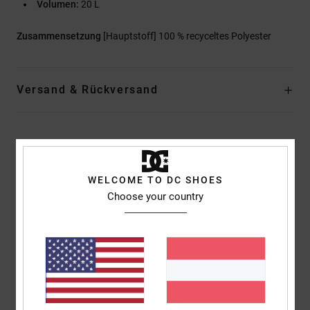
Volumen:
20 L
Zusammensetzung
[Hauptstoff] 100 % recyceltes Polyester
Versand & Rückversand
Kundenbewertungen
WELCOME TO DC SHOES
Durchschnittliche Bewertung
Choose your country
5.0
/5
basierend auf
2 verifizierten Bewertungen
seit März 2026
50% unserer Kunden empfehlen dieses Produkt