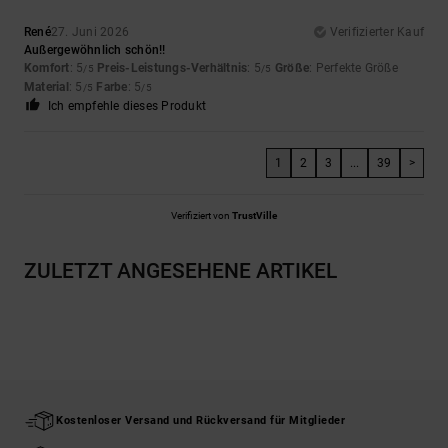
René
27. Juni 2026
Verifizierter Kauf
Außergewöhnlich schön!!
Komfort
: 5
Preis-Leistungs-Verhältnis
: 5
Größe
: Perfekte Größe
/5
/5
Material
: 5
Farbe
: 5
/5
/5
Ich empfehle dieses Produkt
1
2
3
...
39
>
Verifiziert von
TrustVille
ZULETZT ANGESEHENE ARTIKEL
Kostenloser Versand und Rückversand für Mitglieder