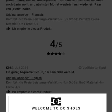
mich darin wohl, und nächsten Monat werde ich mir wieder ein Paar
von „Perle“ holen.
Original anzeigen - Français
Komfort
: 5
Preis-Leistungs-Verhältnis
: 5
Größe
: Perfekte Größe
/5
/5
Material
: 5
Farbe
: 5
/5
/5
Ich empfehle dieses Produkt
4
/5
Kirk
9. Juli 2026
Verifizierter Kauf
Ein guter, bequemer Schuh, der sein Geld wert ist.
Original anzeigen - English
Komfort
: 4
Preis-Leistungs-Verhältnis
: 4
Größe
: Groß
Material
: 4
/5
/5
/5
Farbe
: 4
/5
Ich empfehle dieses Produkt
5
/5
WELCOME TO DC SHOES