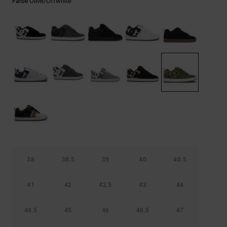
Kontaktformular.
Olive/offwhite
Farbe
FAQ
ansehen
38
38.5
39
40
40.5
41
42
42.5
43
44
44.5
45
46
46.5
47