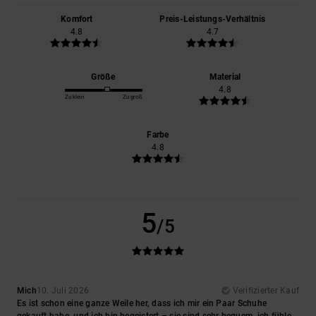
Komfort
Preis-Leistungs-Verhältnis
4.8
4.7
Größe
Material
4.8
Zu klein
Zu groß
Farbe
4.8
5
/5
Mich
10. Juli 2026
Verifizierter Kauf
Es ist schon eine ganze Weile her, dass ich mir ein Paar Schuhe
gekauft habe, und ich bin begeistert – sie sind sehr bequem, ich fühle