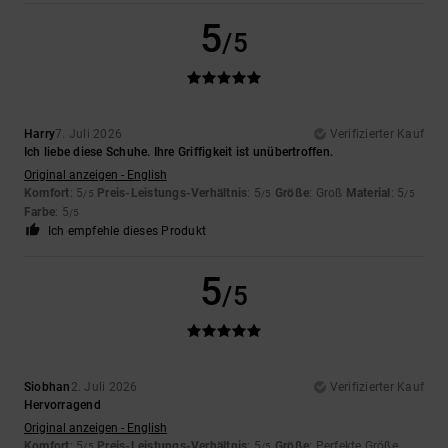
5
/5
Harry
7. Juli 2026
Verifizierter Kauf
Ich liebe diese Schuhe. Ihre Griffigkeit ist unübertroffen.
Original anzeigen - English
Komfort
: 5
Preis-Leistungs-Verhältnis
: 5
Größe
: Groß
Material
: 5
/5
/5
/5
Farbe
: 5
/5
Ich empfehle dieses Produkt
5
/5
Siobhan
2. Juli 2026
Verifizierter Kauf
Hervorragend
Original anzeigen - English
Komfort
: 5
Preis-Leistungs-Verhältnis
: 5
Größe
: Perfekte Größe
/5
/5