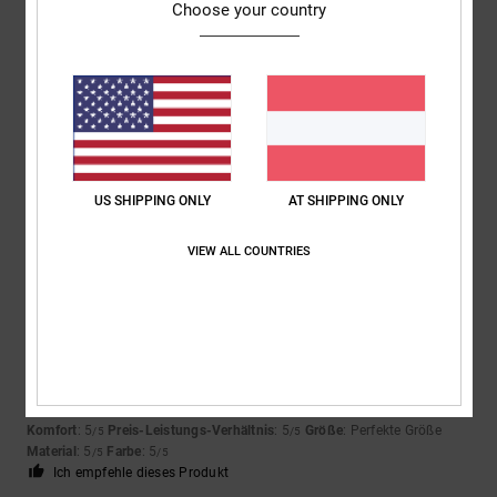
Choose your country
Louise
9. Juli 2026
Verifizierter Kauf
Das war genau das, was mein Sohn sich gewünscht hatte.
Original anzeigen - English
Komfort
: 5
Preis-Leistungs-Verhältnis
: 5
Größe
: Perfekte Größe
/5
/5
Material
: 5
Farbe
: 5
/5
/5
Ich empfehle dieses Produkt
US SHIPPING ONLY
AT SHIPPING ONLY
5
VIEW ALL COUNTRIES
/5
Matteo
9. Juli 2026
Verifizierter Kauf
Perfekte Schuhe für Skateboarder
Original anzeigen - Italiano
Komfort
: 5
Preis-Leistungs-Verhältnis
: 5
Größe
: Perfekte Größe
/5
/5
Material
: 5
Farbe
: 5
/5
/5
Ich empfehle dieses Produkt