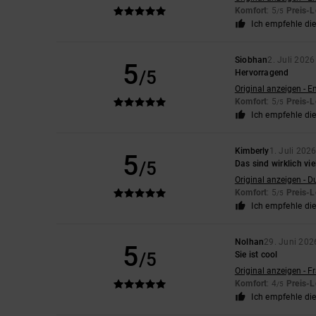
Komfort
: 5
Preis-L
/5
Ich empfehle di
Siobhan
2. Juli 2026
5
/5
Hervorragend
Original anzeigen - E
Komfort
: 5
Preis-L
/5
Ich empfehle di
Kimberly
1. Juli 202
5
/5
Das sind wirklich v
Original anzeigen - D
Komfort
: 5
Preis-L
/5
Ich empfehle di
Nolhan
29. Juni 202
5
/5
Sie ist cool
Original anzeigen - F
Komfort
: 4
Preis-L
/5
Ich empfehle di