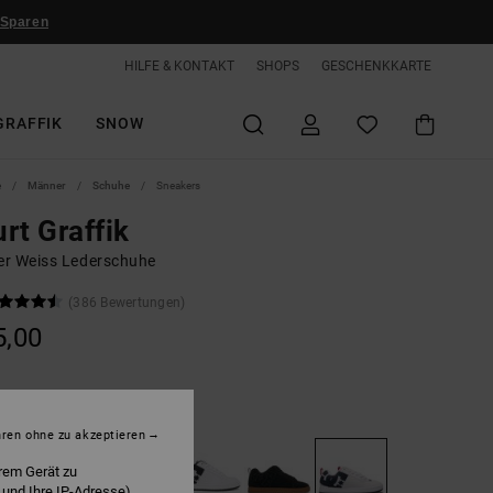
 Sparen
HILFE & KONTAKT
SHOPS
GESCHENKKARTE
GRAFFIK
SNOW
e
Männer
Schuhe
Sneakers
rt Graffik
r Weiss Lederschuhe
(386 Bewertungen)
5,00
hite/navy/red
hren ohne zu akzeptieren
rem Gerät zu
 und Ihre IP-Adresse)