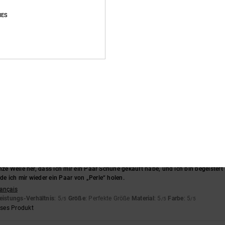
Durchschnittliche Bewertung
IES
4.8
/5
basierend auf
386 verifizierten Bewertungen
seit September 2025
89% unserer Kunden empfehlen dieses Produkt
s-Leistungs-Verhältnis
Größe
Materi
4.7
4.8
Zu klein
Zu groß
nze Weile her, dass ich mir ein Paar Schuhe gekauft habe, und ich bin begeistert
e ich mir wieder ein Paar von „Perle“ holen.
rançais
eistungs-Verhältnis
: 5
Größe
: Perfekte Größe
Material
: 5
Farbe
: 5
/5
/5
/5
eses Produkt