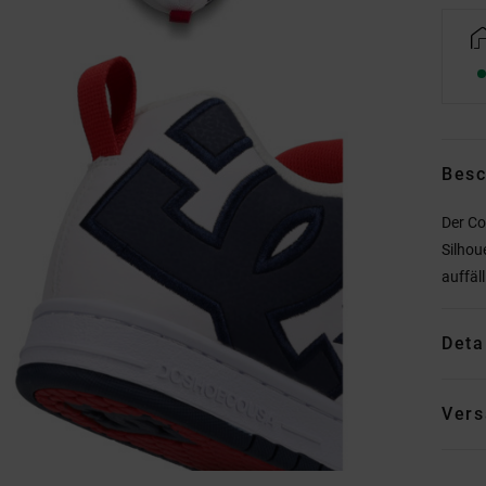
Besc
Der Co
Silhou
auffäl
Deta
Vers