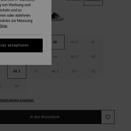
ng von Werbung und
ickeln und zu
hmen oder ablehnen
Cookies zur Messung
linie
38.5
39
40
40.5
41
kies akzeptieren
42.5
43
44
44.5
45
46.5
47
48.5
50
52
5
55
ößentabelle ansehen
In den Warenkorb