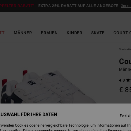
PPELTER RABATT*:
EXTRA 25% RABATT AUF ALLE ANGEBOTE
Jetzt
TT
MÄNNER
FRAUEN
KINDER
SKATE
COURT 
Startseit
Cou
Männe
4.8
€ 8
W
Farbe
 AUSWAHL FÜR IHRE DATEN
Fortfa
erwenden Cookies oder eine vergleichbare Technologie, um Informationen auf Ih
f zuzugreifen. Diese personenbezogenen Informationen (wie Ihre Browserdaten