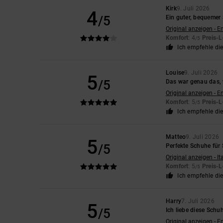
Kirk
9. Juli 2026
4
/5
Ein guter, bequemer 
Original anzeigen - E
Komfort
: 4
Preis-L
/5
Ich empfehle di
Louise
9. Juli 2026
5
/5
Das war genau das, 
Original anzeigen - E
Komfort
: 5
Preis-L
/5
Ich empfehle di
Matteo
9. Juli 2026
5
/5
Perfekte Schuhe für
Original anzeigen - It
Komfort
: 5
Preis-L
/5
Ich empfehle di
Harry
7. Juli 2026
5
/5
Ich liebe diese Schuh
Original anzeigen - E