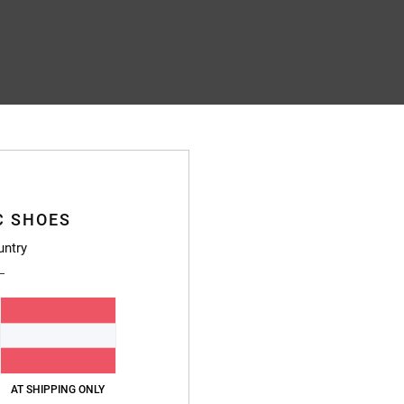
C SHOES
untry
AT SHIPPING ONLY