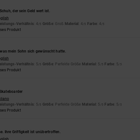
Schuh, der sein Geld wert ist.
nglish
eistungs-Verhältnis
: 4
Größe
: Groß
Material
: 4
Farbe
: 4
/5
/5
/5
eses Produkt
was mein Sohn sich gewünscht hatte.
nglish
eistungs-Verhältnis
: 5
Größe
: Perfekte Größe
Material
: 5
Farbe
: 5
/5
/5
/5
eses Produkt
 Skateboarder
aliano
eistungs-Verhältnis
: 5
Größe
: Perfekte Größe
Material
: 5
Farbe
: 5
/5
/5
/5
eses Produkt
e. Ihre Griffigkeit ist unübertroffen.
nglish