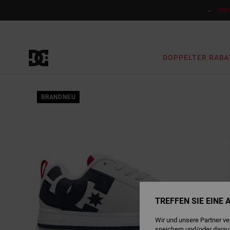
Direkt
zur
DO
Produktinformation
springen
DOPPELTER RABA
BRANDNEU
TREFFEN SIE EINE
Wir und unsere Partner v
speichern und/oder darau