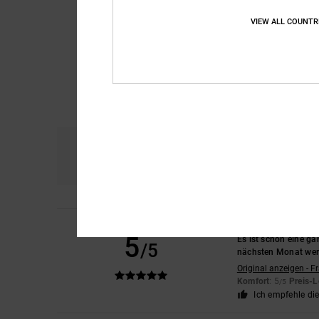
VIEW ALL COUNTR
Komfort
Prei
4.8
Mich
10. Juli 2026
5
Es ist schon eine ga
/5
nächsten Monat werd
Original anzeigen - F
Komfort
: 5
Preis-L
/5
Ich empfehle di