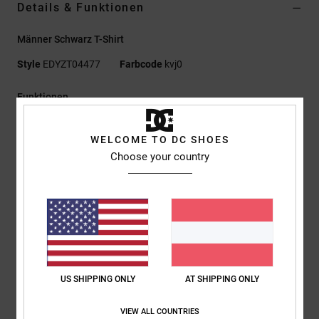
Details & Funktionen
Männer Schwarz T-Shirt
Style
EDYZT04477
Farbcode
kvj0
Funktionen
Materialzusammensetzung:
75 % Baumwolle, 25 %
WELCOME TO DC SHOES
recycelter Baumwolljersey [200 g/m²]
Choose your country
Passform:
Standard Fit
Rundhalsausschnitt
Plastisol-Prints mittig auf Brust und Rücken
Siebdruck-Label mittig im Nacken
Vertikales Clip-Label am Saum
Zusammensetzung
[Hauptstoff] 75 % Baumwolle, 25 % recycelte
US SHIPPING ONLY
AT SHIPPING ONLY
Baumwolle
VIEW ALL COUNTRIES