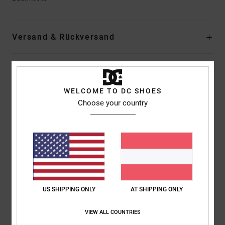
Versand & Rückversand
Kundenbewertungen
WELCOME TO DC SHOES
Choose your country
Durchschnittliche Bewertung
5.0
/5
basierend auf
1 verifizierten Bewertungen
seit Juni 2026
100% unserer Kunden empfehlen dieses Produkt
US SHIPPING ONLY
AT SHIPPING ONLY
Komfort
Preis-Leistungs-Verhältnis
VIEW ALL COUNTRIES
5.0
5.0