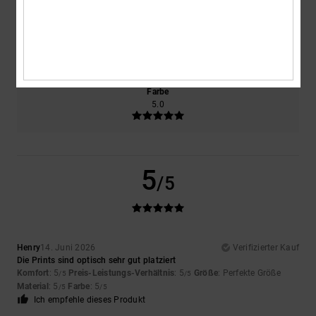
Größe
Material
5.0
Zu klein
Zu groß
Farbe
5.0
5
/5
Henry
14. Juni 2026
Verifizierter Kauf
Die Prints sind optisch sehr gut platziert
Komfort
: 5
Preis-Leistungs-Verhältnis
: 5
Größe
: Perfekte Größe
/5
/5
Material
: 5
Farbe
: 5
/5
/5
Ich empfehle dieses Produkt