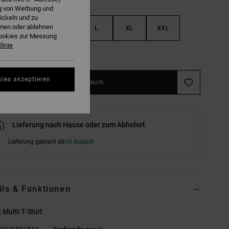
ng von Werbung und
ickeln und zu
hmen oder ablehnen
S
M
L
XL
XXL
Cookies zur Messung
linie
ößentabelle ansehen
kies akzeptieren
In den Warenkorb
Lieferung nach Hause oder zum Abholort
Lieferung geplant ab
10 August
ils & Funktionen
 Multi T-Shirt