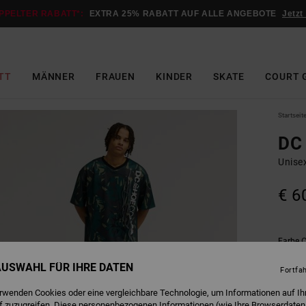
PPELTER RABATT*:
EXTRA 25% RABATT AUF ALLE ANGEBOTE
Jetzt
TT
MÄNNER
FRAUEN
KINDER
SKATE
COURT 
Startseit
DC 
Unisex
€ 6
C
Farbe
 AUSWAHL FÜR IHRE DATEN
Fortfa
erwenden Cookies oder eine vergleichbare Technologie, um Informationen auf Ih
f zuzugreifen. Diese personenbezogenen Informationen (wie Ihre Browserdaten