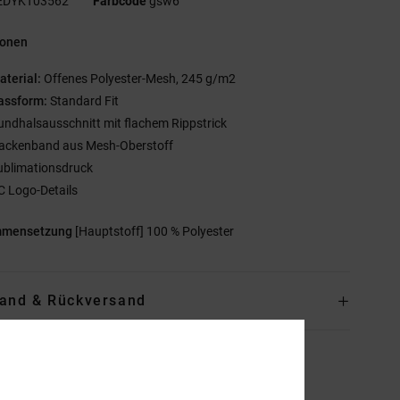
EDYKT03562
Farbcode
gsw6
ionen
aterial:
Offenes Polyester-Mesh, 245 g/m2
assform:
Standard Fit
undhalsausschnitt mit flachem Rippstrick
ackenband aus Mesh-Oberstoff
ublimationsdruck
C Logo-Details
mmensetzung
[Hauptstoff] 100 % Polyester
and & Rückversand