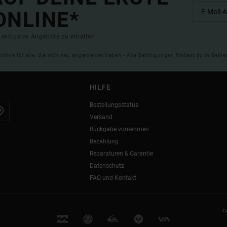
ONLINE*
exklusive Angebote zu erhalten.
online für alle, die sich neu angemeldet haben - Alle Bedingungen findest du in dei
HILFE
Bestellungsstatus
Versand
Rückgabe vornehmen
Bezahlung
Reparaturen & Garantie
Datenschutz
FAQ und Kontakt
C