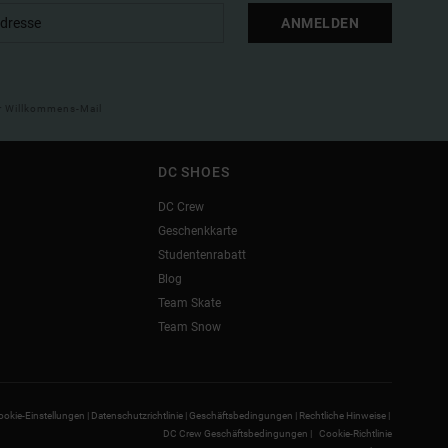
ANMELDEN
ner Willkommens-Mail
DC SHOES
DC Crew
Geschenkkarte
Studentenrabatt
Blog
Team Skate
Team Snow
ookie-Einstellungen |
Datenschutzrichtlinie |
Geschäftsbedingungen |
Rechtliche Hinweise |
DC Crew Geschäftsbedingungen |
Cookie-Richtlinie