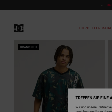
Direkt
zur
DO
Produktinformation
springen
DOPPELTER RABA
BRANDNEU
TREFFEN SIE EINE
Wir und unsere Partner v
speichern und/oder darau