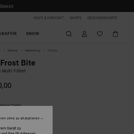
 Sparen
HILFE & KONTAKT
SHOPS
GESCHENKKARTE
GRAFFIK
SNOW
e
Männer
Bekleidung
T-shirts
Frost Bite
 Multi T-Shirt
0,00
lassic Camo
hren ohne zu akzeptieren
rem Gerät zu
 und Ihre IP-Adresse)