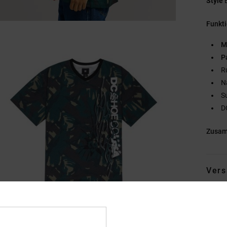
Style
Funkt
M
P
R
N
S
D
Zusa
Vers