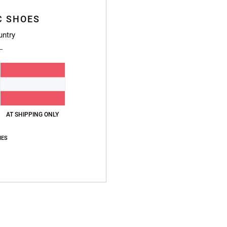
C SHOES
untry
AT SHIPPING ONLY
IES