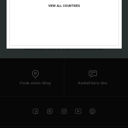
Kontaktformular.
VIEW ALL COUNTRIES
FAQ
ansehen
ANMELDEN
(*) Angebot gültig online für alle, die sich neu angemeldet haben - Alle
Bedingungen findest du in deiner Willkommens-Mail
Finde einen Shop
Kontaktiere Uns