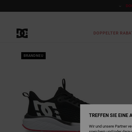
Direkt
zur
DO
Produktinformation
springen
DOPPELTER RABA
BRANDNEU
TREFFEN SIE EINE
Wir und unsere Partner v
speichern und/oder darau