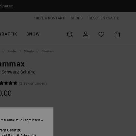
 Sparen
HILFE & KONTAKT
SHOPS
GESCHENKKARTE
GRAFFIK
SNOW
e
Kinder
Schuhe
Sneakers
ammax
r Schwarz Schuhe
(2 Bewertungen)
0,00
lack/white
hren ohne zu akzeptieren
rem Gerät zu
 und Ihre IP-Adresse)