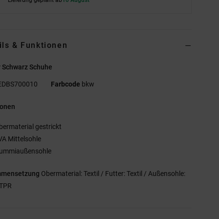
ils & Funktionen
r Schwarz Schuhe
EDBS700010
Farbcode
bkw
ionen
bermaterial gestrickt
VA Mittelsohle
ummiaußensohle
mmensetzung
Obermaterial: Textil / Futter: Textil / Außensohle:
 TPR