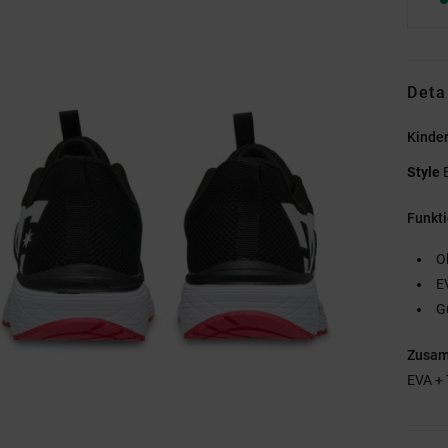
Deta
Kinde
Style
Funkt
O
E
G
Zusa
EVA +