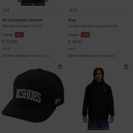
2
21
No Skateboard Allowed
Stag
Männer Schwarz T-Shirt
Unisex Schwarz Lederschuhe
63%
55%
€ 40,00
€ 90,00
€ 15,00
€ 40,50
SALE
SALE
DOPPELTER RABATT EXTRA 25 %
DOPPELTER RABATT EXTRA 25 %