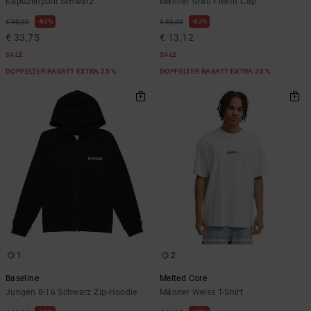
Kapuzenpulli Schwarz
Männer Grau Flexfit Cap
63%
63%
€ 90,00
€ 35,00
€ 33,75
€ 13,12
SALE
SALE
DOPPELTER RABATT EXTRA 25 %
DOPPELTER RABATT EXTRA 25 %
1
2
Baseline
Melted Core
Jungen 8-16 Schwarz Zip-Hoodie
Männer Weiss T-Shirt