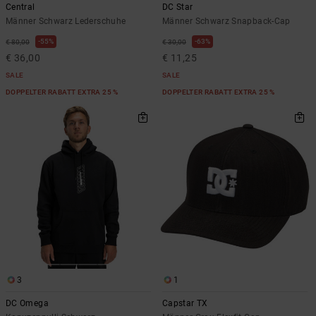
Central
DC Star
Männer Schwarz Lederschuhe
Männer Schwarz Snapback-Cap
55%
63%
€ 80,00
€ 30,00
€ 36,00
€ 11,25
SALE
SALE
DOPPELTER RABATT EXTRA 25 %
DOPPELTER RABATT EXTRA 25 %
3
1
DC Omega
Capstar TX