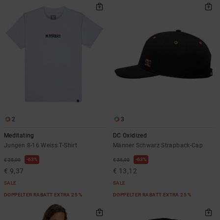
2
3
Meditating
DC Oxidized
Jungen 8-16 Weiss T-Shirt
Männer Schwarz Strapback-Cap
63%
63%
€ 25,00
€ 35,00
€ 9,37
€ 13,12
SALE
SALE
DOPPELTER RABATT EXTRA 25 %
DOPPELTER RABATT EXTRA 25 %