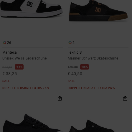
26
2
Manteca
Teknic S
Unisex Weiss Lederschuhe
Männer Schwarz Skateschuhe
55%
55%
€ 85,00
€ 90,00
€ 38,25
€ 40,50
SALE
SALE
DOPPELTER RABATT EXTRA 25 %
DOPPELTER RABATT EXTRA 25 %