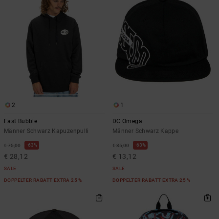
2
1
Fast Bubble
DC Omega
Männer Schwarz Kapuzenpulli
Männer Schwarz Kappe
63%
63%
€ 75,00
€ 35,00
€ 28,12
€ 13,12
SALE
SALE
DOPPELTER RABATT EXTRA 25 %
DOPPELTER RABATT EXTRA 25 %