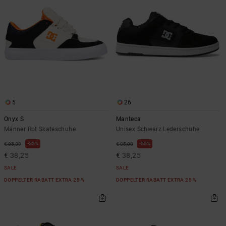
Kontaktformular.
FAQ
ansehen
5
26
Onyx S
Manteca
Männer Rot Skateschuhe
Unisex Schwarz Lederschuhe
55%
55%
€ 85,00
€ 85,00
€ 38,25
€ 38,25
SALE
SALE
DOPPELTER RABATT EXTRA 25 %
DOPPELTER RABATT EXTRA 25 %