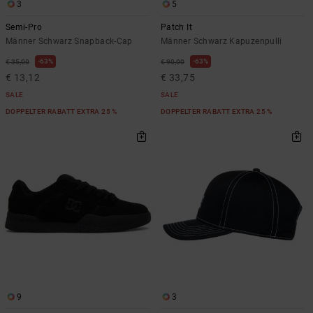
3
5
Semi-Pro
Patch It
Männer Schwarz Snapback-Cap
Männer Schwarz Kapuzenpulli
63%
63%
€ 35,00
€ 90,00
€ 13,12
€ 33,75
SALE
SALE
DOPPELTER RABATT EXTRA 25 %
DOPPELTER RABATT EXTRA 25 %
9
3