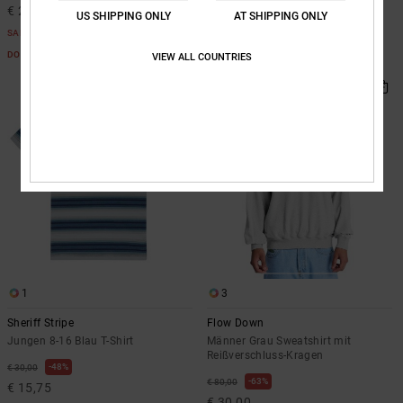
€ 20,62
US SHIPPING ONLY
AT SHIPPING ONLY
SALE
SALE
DOPPELTER RABATT EXTRA 25 %
DOPPELTER RABATT EXTRA 25 %
VIEW ALL COUNTRIES
1
3
Sheriff Stripe
Flow Down
Jungen 8-16 Blau T-Shirt
Männer Grau Sweatshirt mit
Reißverschluss-Kragen
48%
€ 30,00
63%
€ 80,00
€ 15,75
€ 30,00