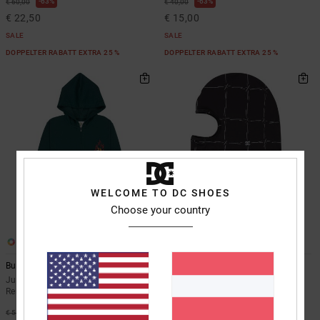
63%
63%
€ 60,00
€ 40,00
€ 22,50
€ 15,00
SALE
SALE
DOPPELTER RABATT EXTRA 25 %
DOPPELTER RABATT EXTRA 25 %
WELCOME TO DC SHOES
Choose your country
1
1
Burning Dice
Three Point Balaclava Print
Jungen 8-16 Grün Kapuzenpulli mit
Männer Schwarz Sturmhaube
Reißverschluss
63%
€ 28,00
63%
€ 55,00
€ 10,50