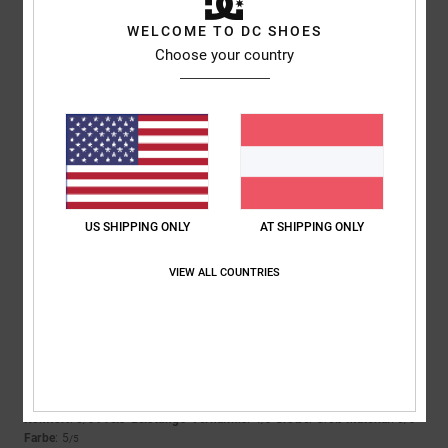
WELCOME TO DC SHOES
5
Choose your country
/5
Jens
4. Februar 2026
Verifizierter Kauf
Alles Prima
Komfort
: 5
Preis-Leistungs-Verhältnis
: 5
Größe
: Perfekte Größe
/5
/5
Material
: 5
Farbe
: 5
/5
/5
US SHIPPING ONLY
AT SHIPPING ONLY
Ich empfehle dieses Produkt
5
VIEW ALL COUNTRIES
/5
Gasser
1. Februar 2026
Verifizierter Kauf
Das ich weiteren Kaüfer beraten kann
Komfort
: 5
Preis-Leistungs-Verhältnis
: 4
Größe
: Groß
Material
: 5
/5
/5
/5
Farbe
: 5
/5