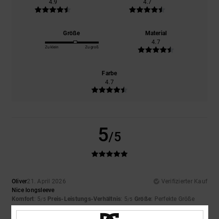
4.9
4.7
Größe
Material
4.7
Zu klein
Zu groß
Farbe
4.7
5
/5
Oliver
21. April 2026
Verifizierter Kauf
Nice longsleeve
Komfort
: 5
Preis-Leistungs-Verhältnis
: 5
Größe
: Perfekte Größe
/5
/5
Material
: 5
Farbe
: 5
/5
/5
Ich empfehle dieses Produkt