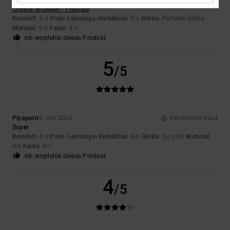
Original anzeigen - Français
Komfort
: 5
Preis-Leistungs-Verhältnis
: 5
Größe
: Perfekte Größe
/5
/5
Material
: 5
Farbe
: 4
/5
/5
Ich empfehle dieses Produkt
5
/5
Piyaporn
9. Juli 2026
Verifizierter Kauf
Super
Komfort
: 4
Preis-Leistungs-Verhältnis
: 4
Größe
: Zu groß
Material
:
/5
/5
4
Farbe
: 4
/5
/5
Ich empfehle dieses Produkt
4
/5