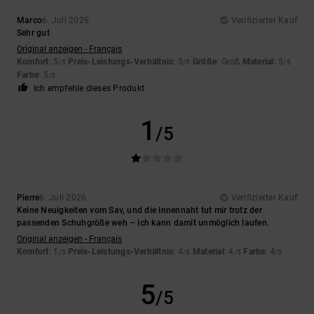
Marco
6. Juli 2026
Verifizierter Kauf
Sehr gut
Original anzeigen - Français
Komfort
: 5
Preis-Leistungs-Verhältnis
: 5
Größe
: Groß
Material
: 5
/5
/5
/5
Farbe
: 5
/5
Ich empfehle dieses Produkt
1
/5
Pierre
6. Juli 2026
Verifizierter Kauf
Keine Neuigkeiten vom Sav, und die Innennaht tut mir trotz der
passenden Schuhgröße weh – ich kann damit unmöglich laufen.
Original anzeigen - Français
Komfort
: 1
Preis-Leistungs-Verhältnis
: 4
Material
: 4
Farbe
: 4
/5
/5
/5
/5
5
/5