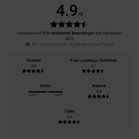
4.9
/5
basierend auf
470 verifizierten Bewertungen
seit September
2025
89% unserer Kunden empfehlen dieses Produkt
Komfort
Preis-Leistungs-Verhältnis
4.8
4.7
Größe
Material
4.8
Zu klein
Zu groß
Farbe
4.9