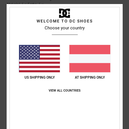
Material
: 5
Farbe
: 5
/5
/5
5
WELCOME TO DC SHOES
/5
Choose your country
Roxana
9. Juli 2026
Verifizierter Kauf
Ein sehr guter Preis
Original anzeigen - Castellano
Komfort
: 4
Preis-Leistungs-Verhältnis
: 5
Größe
: Perfekte Größe
/5
/5
Material
: 4
Farbe
: 5
/5
/5
US SHIPPING ONLY
AT SHIPPING ONLY
Ich empfehle dieses Produkt
5
VIEW ALL COUNTRIES
/5
Jorris
9. Juli 2026
Verifizierter Kauf
Wert auf