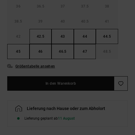
36
36.5
37
37.5
38
38.5
39
40
40.5
41
42
42.5
43
44
44.5
45
46
46.5
47
48.5
Größentabelle ansehen
In den Warenkorb
Lieferung nach Hause oder zum Abholort
Lieferung geplant ab
11 August