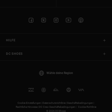
HILFE
DC SHOES
Wähle deine Region
Cookie-Einstellungen |
Datenschutzrichtlinie |
Geschäftsbedingungen |
Rechtliche Hinweise |
DC Crew Geschäftsbedingungen |
Cookie-Richtlinie
© 2026 DCShoes