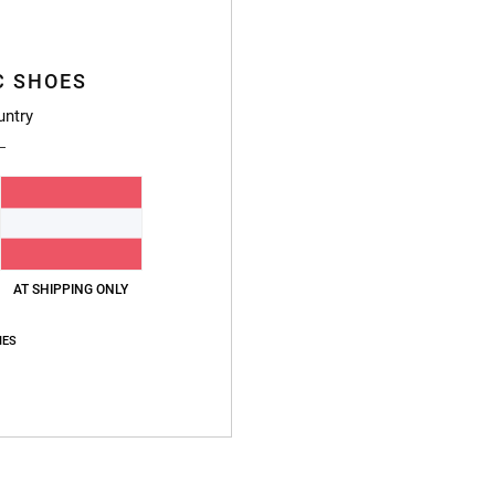
V
Zusa
C SHOES
untry
Vers
AT SHIPPING ONLY
Durchschnittliche Bewertung
IES
5.0
/5
basierend auf
2 verifizierten Bewertungen
seit März 2026
50% unserer Kunden empfehlen dieses Produkt