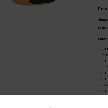
Deta
Junge
Style
Funkt
F
Poly
G
T
G
G
P
G
G
G