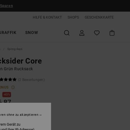
 Sparen
HILFE & KONTAKT
SHOPS
GESCHENKKARTE
GRAFFIK
SNOW
e
Spring days
ksider Core
n Grün Rucksack
(2 Bewertungen)
ONUS
0
63%
6,87
hren ohne zu akzeptieren
LTER RABATT EXTRA 25 %
rem Gerät zu
 und Ihre IP-Adresse)