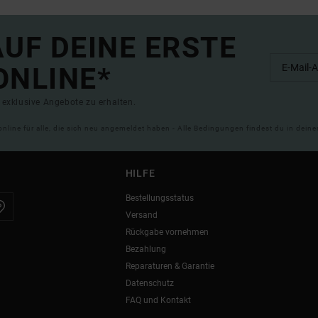
UF DEINE ERSTE
ONLINE*
exklusive Angebote zu erhalten.
online für alle, die sich neu angemeldet haben - Alle Bedingungen findest du in dei
HILFE
Bestellungsstatus
Versand
Rückgabe vornehmen
Bezahlung
Reparaturen & Garantie
Datenschutz
FAQ und Kontakt