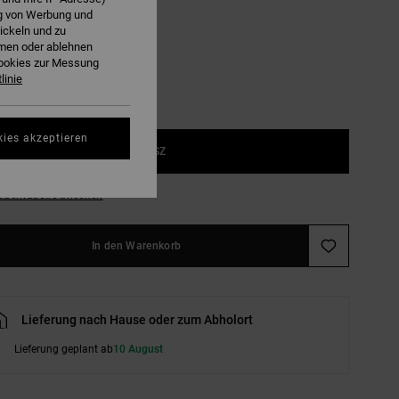
ng von Werbung und
onderosa Pine
ickeln und zu
hmen oder ablehnen
Cookies zur Messung
linie
kies akzeptieren
1SZ
ößentabelle ansehen
In den Warenkorb
Lieferung nach Hause oder zum Abholort
Lieferung geplant ab
10 August