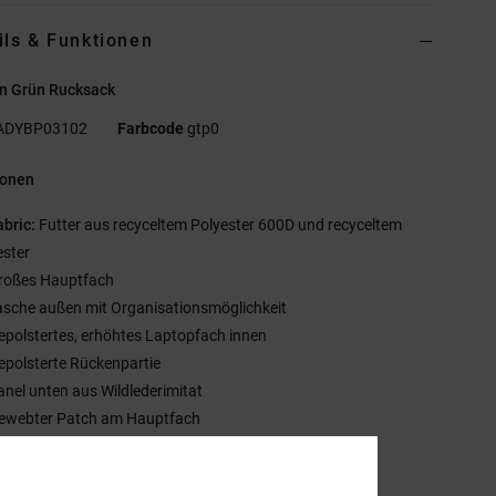
ils & Funktionen
n Grün Rucksack
ADYBP03102
Farbcode
gtp0
ionen
abric:
Futter aus recyceltem Polyester 600D und recyceltem
ester
roßes Hauptfach
asche außen mit Organisationsmöglichkeit
epolstertes, erhöhtes Laptopfach innen
epolsterte Rückenpartie
anel unten aus Wildlederimitat
ewebter Patch am Hauptfach
ewebtes Label am Schultergurt
röße:
16.5"h x 12"w x 5.5" d / 42cm x 31 cm x 14 cm