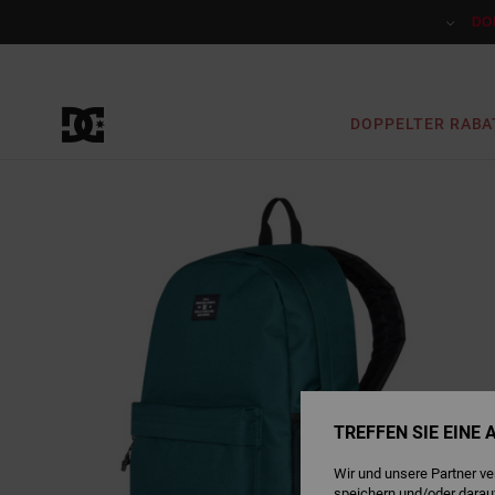
Direkt
zur
DO
Produktinformation
springen
DOPPELTER RABA
TREFFEN SIE EINE
Wir und unsere Partner v
speichern und/oder darau