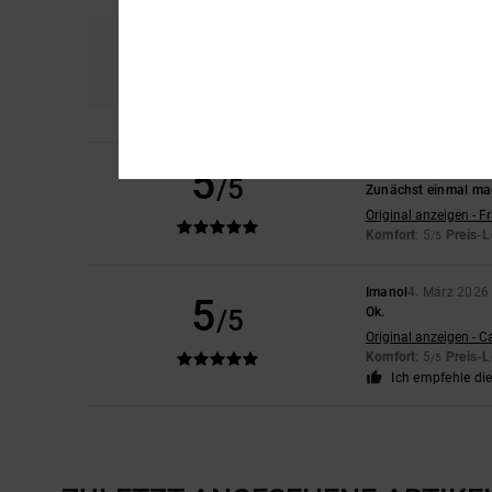
Komfort
Prei
5.0
5
Laetitia
5. März 202
/5
Zunächst einmal mag
Original anzeigen - F
Komfort
: 5
Preis-L
/5
Imanol
4. März 2026
5
/5
Ok.
Original anzeigen - C
Komfort
: 5
Preis-L
/5
Ich empfehle di