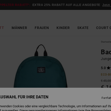
PPELTER RABATT*:
EXTRA 25% RABATT AUF ALLE ANGEBOTE
Jetzt
TT
MÄNNER
FRAUEN
KINDER
SKATE
COURT 
Startseit
Bac
Junge
5.0
ECO-B
€ 45,0
€ 1
SALE
 AUSWAHL FÜR IHRE DATEN
Fortfa
DOPPE
erwenden Cookies oder eine vergleichbare Technologie, um Informationen auf Ih
f zuzugreifen. Diese personenbezogenen Informationen (wie Ihre Browserdaten