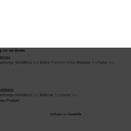
s-Leistungs-Verhältnis
Größe
Materi
5.0
5.0
Zu klein
Zu groß
6
 ich die Marke
rançais
eistungs-Verhältnis
: 5
Größe
: Perfekte Größe
Material
: 5
Farbe
: 5
/5
/5
/5
astellano
eistungs-Verhältnis
: 5
Material
: 5
Farbe
: 5
/5
/5
/5
eses Produkt
Verifiziert von
TrustVille