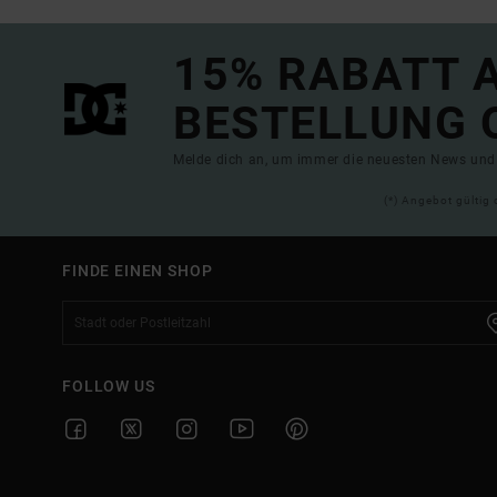
15% RABATT A
BESTELLUNG 
Melde dich an, um immer die neuesten News und 
(*) Angebot gültig 
FINDE EINEN SHOP
FOLLOW US