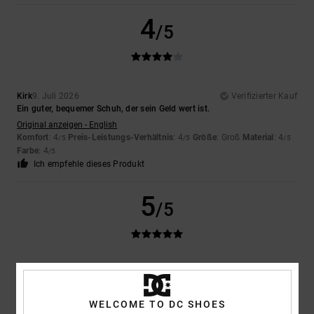
4
/5
Kirk
9. Juli 2026
Verifizierter Kauf
Ein guter, bequemer Schuh, der sein Geld wert ist.
Original anzeigen - English
Komfort
: 4
Preis-Leistungs-Verhältnis
: 4
Größe
: Groß
Material
: 4
/5
/5
/5
Farbe
: 4
/5
Ich empfehle dieses Produkt
5
/5
Louise
9. Juli 2026
Verifizierter Kauf
Das war genau das, was mein Sohn sich gewünscht hatte.
Original anzeigen - English
WELCOME TO DC SHOES