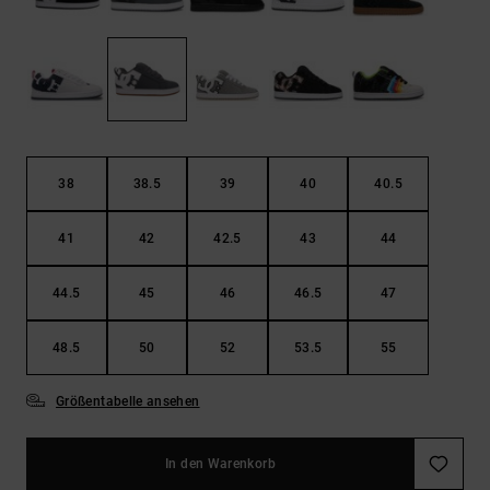
Kontaktformular.
FAQ
ansehen
38
38.5
39
40
40.5
41
42
42.5
43
44
44.5
45
46
46.5
47
48.5
50
52
53.5
55
Größentabelle ansehen
In den Warenkorb