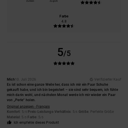
Zu klein
Zu groß
Farbe
4.8
5
/5
Mich
10. Juli 2026
Verifizierter Kauf
Es ist schon eine ganze Weile her, dass ich mir ein Paar Schuhe
gekauft habe, und ich bin begeistert – sie sind sehr bequem, ich fühle
mich darin wohl, und nächsten Monat werde ich mir wieder ein Paar
von „Perle“ holen.
Original anzeigen - Français
Komfort
: 5
Preis-Leistungs-Verhältnis
: 5
Größe
: Perfekte Größe
/5
/5
Material
: 5
Farbe
: 5
/5
/5
Ich empfehle dieses Produkt