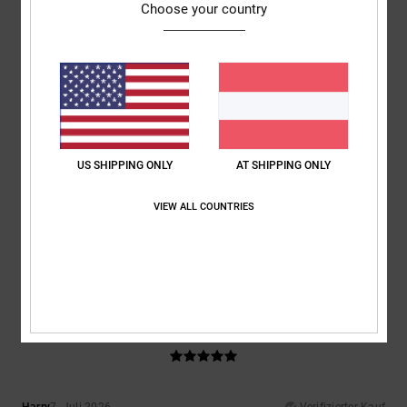
Komfort
: 5
Preis-Leistungs-Verhältnis
: 5
Größe
: Perfekte Größe
/5
/5
Choose your country
Material
: 5
Farbe
: 5
/5
/5
Ich empfehle dieses Produkt
5
/5
US SHIPPING ONLY
AT SHIPPING ONLY
Matteo
9. Juli 2026
Verifizierter Kauf
Perfekte Schuhe für Skateboarder
VIEW ALL COUNTRIES
Original anzeigen - Italiano
Komfort
: 5
Preis-Leistungs-Verhältnis
: 5
Größe
: Perfekte Größe
/5
/5
Material
: 5
Farbe
: 5
/5
/5
Ich empfehle dieses Produkt
5
/5