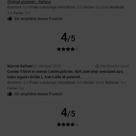
Original anzeigen - Italiano
Komfort
: 5
Preis-Leistungs-Verhältnis
: 5
Größe
: Zu groß
Material
:
/5
/5
5
Farbe
: 5
/5
/5
Ich empfehle dieses Produkt
4
/5
Marcel Raffael
20. Oktober 2025
Verifizierter Kauf
Cooles T-Shirt in meiner Lieblingsfarbe, fällt aber eher oversized aus,
habe regulär Größe L, hier hätte M gereicht.
Komfort
: 5
Preis-Leistungs-Verhältnis
: 5
Größe
: Groß
Material
: 5
/5
/5
/5
Farbe
: 5
/5
Ich empfehle dieses Produkt
4
/5