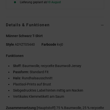
Lieferung geplant ab
10 August
Details & Funktionen
Männer Schwarz T-Shirt
Style
ADYZT05440
Farbcode
kvj0
Funktionen
Stoff:
Baumwolle, recycelte Baumwoll-Jersey
Passform:
Standard Fit
Hals:
Rundhalsausschnitt
Plastisol-Prints auf Brust
Siebgedrucktes Label hinten mittig am Nacken
Vertikales Klemmetikett am Saum
Zusammensetzung
[Hauptstoff] 75 % Baumwolle, 25 % recycelte