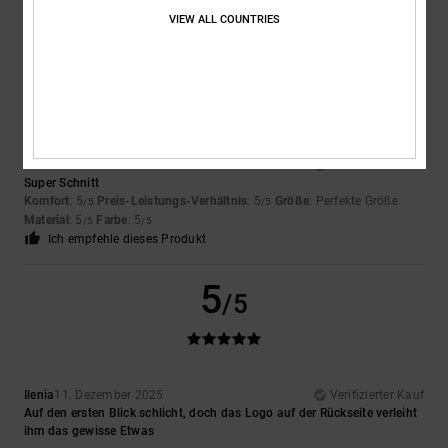
Ich empfehle dieses Produkt
VIEW ALL COUNTRIES
5
/5
Pascal
9. Februar 2026
Verifizierter Kauf
Super Schnitt
Komfort
: 5
Preis-Leistungs-Verhältnis
: 5
Größe
: Perfekte Größe
/5
/5
Material
: 5
Farbe
: 5
/5
/5
Ich empfehle dieses Produkt
5
/5
Ilenia
11. Dezember 2025
Verifizierter Kauf
Auf den ersten Blick schlicht, doch das Logo auf der Rückseite verleiht
ihm das gewisse Etwas