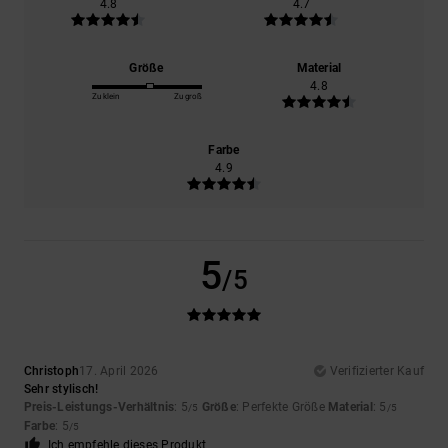
4.8
4.7
Größe
Material
4.8
Zu klein
Zu groß
Farbe
4.9
5
/5
Christoph
17. April 2026
Verifizierter Kauf
Sehr stylisch!
Preis-Leistungs-Verhältnis
: 5
Größe
: Perfekte Größe
Material
: 5
/5
/5
Farbe
: 5
/5
Ich empfehle dieses Produkt